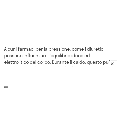
Alcuni farmaci per la pressione, come i diuretici,
possono influenzare l'equilibrio idrico ed
elettrolitico del corpo. Durante il caldo, questo può
portare a problemi come la disidratazione o
l'ipotensione.
L'impatto del clima sulla pressione
arteriosa: che relazione c'è?
Il corpo, compresi i
vasi sanguigni
, può reagire a
improvvisi cambiamenti di umidità, pressione