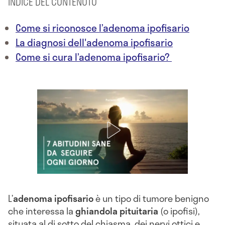
INDICE DEL CONTENUTO
Come si riconosce l’adenoma ipofisario
La diagnosi dell'adenoma ipofisario
Come si cura l’adenoma ipofisario?
L’
adenoma ipofisario
è un tipo di tumore benigno
che interessa la
ghiandola pituitaria
(o ipofisi),
situata al di sotto del chiasma, dei nervi ottici e