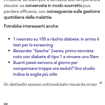
elevate: se
conservata in modo scorretto
può
perdere efficacia, con
conseguenze sulla gestione
quotidiana della malattia
.
Potrebbe interessarti anche
:
1 neonato su 100 a rischio diabete: in arrivo il
test per lo screening
Alexander “Sascha” Zverev, primo tennista
noto con diabete di tipo 1 a vincere uno Slam
Quanti passi servono al giorno per
compensare troppe ore seduti? Uno studio
indica la soglia più utile
Un dettaglio spesso sottovalutato riguarda proprio
il
frigorifero portatile utilizzato in viaggio
. Il
ghiaccio a contatto diretto con la penna insulinica
può congelare il farmaco e comprometterne la