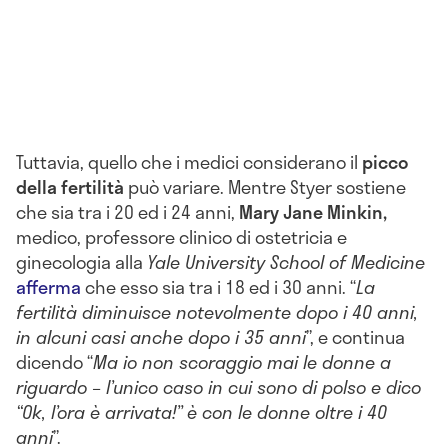
Tuttavia, quello che i medici considerano il
picco
della fertilità
può variare. Mentre Styer sostiene
che sia tra i 20 ed i 24 anni,
Mary
Jane Minkin,
medico, professore clinico di ostetricia e
ginecologia alla
Yale University School of Medicine
afferma
che esso sia tra i 18 ed i 30 anni. “
La
fertilità diminuisce notevolmente dopo i 40 anni,
in alcuni casi anche dopo i 35 anni
”, e continua
dicendo “
Ma io non scoraggio mai le donne a
riguardo – l’unico caso in cui sono di polso e dico
“Ok, l’ora è arrivata!” è con le donne oltre i 40
anni
”.