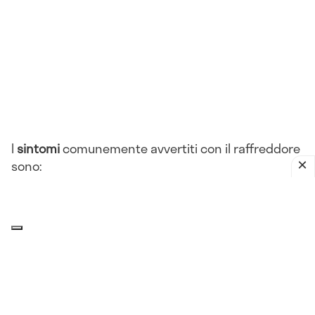
I
sintomi
comunemente avvertiti con il raffreddore
sono:
Rinorrea
Congestione nasale
Starnuti
Tosse
Mal di gola
Raucedine
Mal di testa