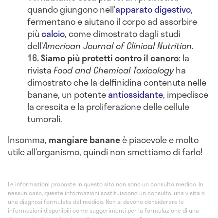
quando giungono nell’
apparato digestivo
,
fermentano e aiutano il corpo ad assorbire
più
calcio
, come dimostrato dagli studi
dell’
American Journal of Clinical Nutrition.
Siamo più protetti contro il cancro
: la
rivista
Food and Chemical Toxicology
ha
dimostrato che la delfinidina contenuta nelle
banane, un potente
antiossidante
, impedisce
la crescita e la proliferazione delle cellule
tumorali.
Insomma,
mangiare banane
è piacevole e molto
utile all’organismo, quindi non smettiamo di farlo!
Le informazioni proposte in questo sito non sono un consulto medico. In
nessun caso, queste informazioni sostituiscono un consulto, una visita o
una diagnosi formulata dal medico. Non si devono considerare le
informazioni disponibili come suggerimenti per la formulazione di una