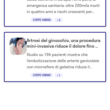
emergenza sanitaria: oltre 200mila morti
in quattro anni e rischi crescenti per
anziani e fragili.
CORPO UMANO
+3
Artrosi del ginocchio, una procedura
mini-invasiva riduce il dolore fino a
12 mesi
Studio su 194 pazienti mostra che
l’embolizzazione delle arterie genicolate
con microsfere di gelatina riduce il
dolore da 7 a 3 in un anno, migliorando
CORPO UMANO
+1
anche la funzione articolare.