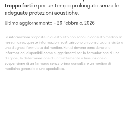
troppo forti
e per un tempo prolungato senza le
adeguate protezioni acustiche.
Ultimo aggiornamento – 26 Febbraio, 2026
Le informazioni proposte in questo sito non sono un consulto medico. In
nessun caso, queste informazioni sostituiscono un consulto, una visita o
una diagnosi formulata dal medico. Non si devono considerare le
informazioni disponibili come suggerimenti per la formulazione di una
diagnosi, la determinazione di un trattamento o l’assunzione o
sospensione di un farmaco senza prima consultare un medico di
medicina generale o uno specialista.