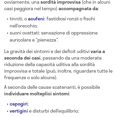
ovviamente, una
sordità improvvisa
(che in alcuni
casi peggiora nel tempo)
accompagnata da
:
tinniti, o
acufeni
: fastidiosi ronzii o fischi
nell’orecchio;
suoni ovattati: sensazione di oppressione
auricolare e “pienezza”.
La gravità dei sintomi e dei deficit uditivi
varia a
seconda dei casi
, passando da una moderata
riduzione della capacità uditiva alla sordità
improvvisa e totale (può, inoltre, riguardare tutte le
frequenze o solo alcune).
A seconda delle cause scatenanti, è possibile
individuare molteplici sintomi
:
capogiri
;
vertigini
e disturbi dell’equilibrio;