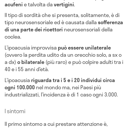
acufeni
e talvolta da
vertigini
.
Il tipo di sordità che si presenta, solitamente, è di
tipo neurosensoriale ed è causata dalla
sofferenza
di una parte dei ricettori
neurosensoriali della
coclea.
L’ipoacusia improvvisa
può essere unilaterale
(ovvero la perdita udito da un orecchio solo, a sx o
a dx)
o bilaterale
(più raro) e può colpire adulti tra i
40 e i 55 anni d’età.
L’ipoacusia
riguarda tra i 5 e i 20 individui circa
ogni 100.000
nel mondo ma, nei Paesi più
industrializzati, l’incidenza è di 1 caso ogni 3.000.
I sintomi
Il primo sintomo a cui prestare attenzione è,