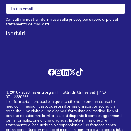
Consulta la nostra
informativa sulla privacy
per sapere di più sul
trattamento dei tuoi dati.
@ 2010 - 2026 Pazienti.org s.r.l.
|
Tutti i diritti riservati
|
P.IVA
07112280966
Le informazioni proposte in questo sito non sono un consulto
medico. In nessun caso, queste informazioni sostituiscono un
consulto, una visita o una diagnosi formulata dal medico. Non si
devono considerare le informazioni disponibili come suggerimenti
per la formulazione di una diagnosi, la determinazione di un
trattamento o l’assunzione o sospensione di un farmaco senza
prima consultare un medico di medicina generale o uno specialista.