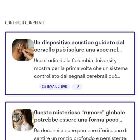
CONTENUTI CORRELATI
Un dispositivo acustico guidato dal
cervello può isolare una voce nel
rumore
Uno studio della Columbia University
mostra per la prima volta che un sistema
controllato dai segnali cerebrali può
riconoscere la voce su cui una persona
SISTEMA UDITIVO
+2
sta concentrando l’attenzione e
amplificarla in tempo reale. I dettagli.
Questo misterioso “rumore” globale
potrebbe essere una forma poco
riconosciuta di acufene
Da decenni alcune persone riferiscono di
sentire un ronzio profondo e persistente,