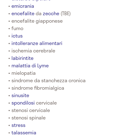
emicrania
encefalite
da
zecche
(TBE)
encefalite giapponese
fumo
ictus
intolleranze alimentari
ischemia cerebrale
labirintite
malattia di Lyme
mielopatia
sindrome da stanchezza cronica
sindrome fibromialgica
sinusite
spondilosi
cervicale
stenosi cervicale
stenosi spinale
stress
talassemia