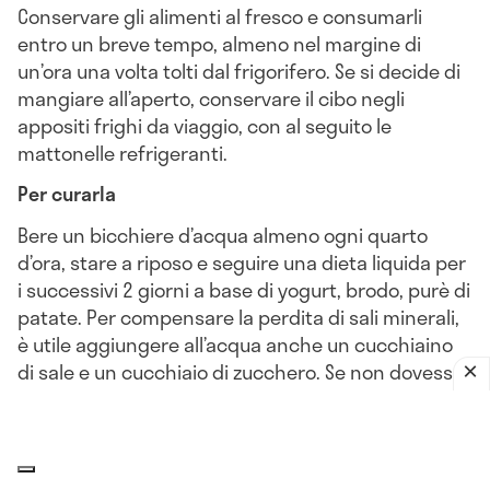
Conservare gli alimenti al fresco e consumarli
entro un breve tempo, almeno nel margine di
un’ora una volta tolti dal frigorifero. Se si decide di
mangiare all’aperto, conservare il cibo negli
appositi frighi da viaggio, con al seguito le
mattonelle refrigeranti.
Per curarla
Bere un bicchiere d’acqua almeno ogni quarto
d’ora, stare a riposo e seguire una dieta liquida per
i successivi 2 giorni a base di yogurt, brodo, purè di
patate. Per compensare la perdita di sali minerali,
è utile aggiungere all’acqua anche un cucchiaino
di sale e un cucchiaio di zucchero. Se non dovesse
passare nelle 24 ore successive, consultare un
medico, il quale prescriverà un antibiotico. Non
ricorrere agli
antidiarroici
che bloccano la motilità
intestinale e trattengono le feci, che sono terreno