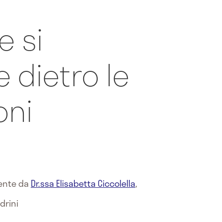
e si
 dietro le
oni
mente da
Dr.ssa Elisabetta Ciccolella
,
drini