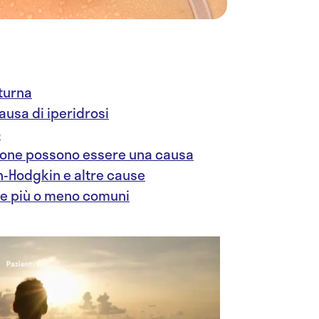
turna
ausa di iperidrosi
o
tione possono essere una causa
on-Hodgkin e altre cause
se più o meno comuni