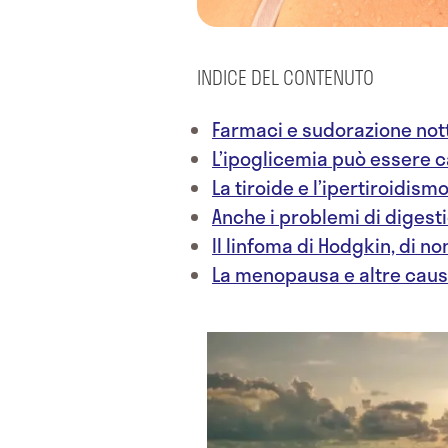
INDICE DEL CONTENUTO
Farmaci e sudorazione not
L’ipoglicemia può essere c
La tiroide e l’ipertiroidism
Anche i problemi di diges
Il linfoma di Hodgkin, di n
La menopausa e altre cau