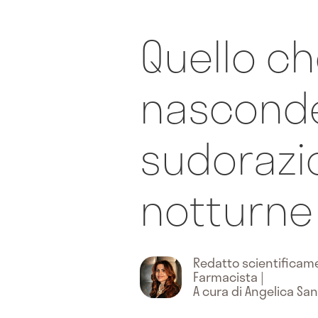
Quello ch
nasconde
sudorazi
notturne
Redatto scientifica
Farmacista
|
A cura di Angelica San