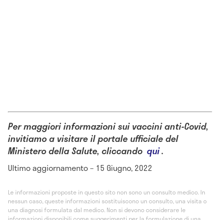
Per maggiori informazioni sui vaccini anti-Covid,
invitiamo a visitare il portale ufficiale del
Ministero della Salute, cliccando
qui
.
Ultimo aggiornamento – 15 Giugno, 2022
Le informazioni proposte in questo sito non sono un consulto medico. In
nessun caso, queste informazioni sostituiscono un consulto, una visita o
una diagnosi formulata dal medico. Non si devono considerare le
informazioni disponibili come suggerimenti per la formulazione di una