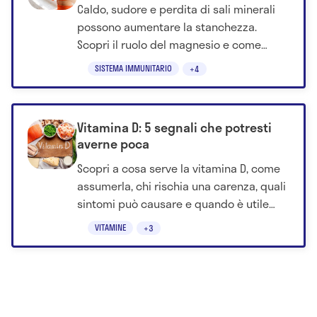
Caldo, sudore e perdita di sali minerali
possono aumentare la stanchezza.
Scopri il ruolo del magnesio e come
supportare l'organismo durante l'estate.
SISTEMA IMMUNITARIO
+4
Vitamina D: 5 segnali che potresti
averne poca
Scopri a cosa serve la vitamina D, come
assumerla, chi rischia una carenza, quali
sintomi può causare e quando è utile
fare il dosaggio nel sangue.
VITAMINE
+3