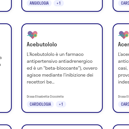
ANGIOLOGIA
+1
CARD
Acebutololo
Ace
L'Acebutololo è un farmaco
L’ac
a
antipertensivo antiadrenergico
antic
a
ed è un "beta-bloccante"), ovvero
casi,
agisce mediante l’inibizione dei
provo
recettori be...
indes
Dr.ssa Elisabetta Ciccolella
Dr.ssa E
CARDIOLOGIA
+1
CARD