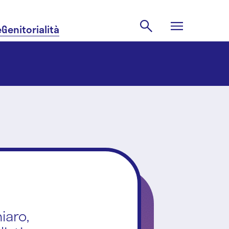
e
Genitorialità
iaro,