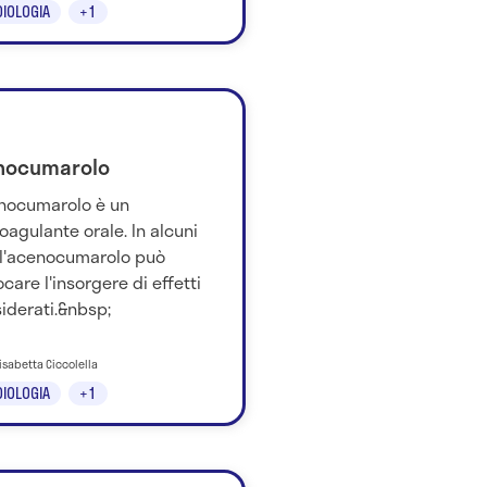
IOLOGIA
+1
nocumarolo
enocumarolo è un
oagulante orale. In alcuni
 l'acenocumarolo può
care l'insorgere di effetti
iderati.&nbsp;
lisabetta Ciccolella
IOLOGIA
+1