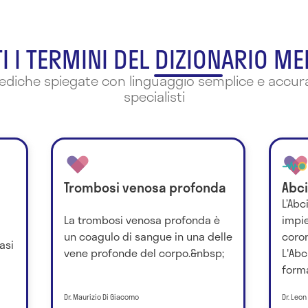
I I TERMINI DEL DIZIONARIO M
mediche spiegate con linguaggio semplice e accura
specialisti
Trombosi venosa profonda
Abc
L’Abc
La trombosi venosa profonda è
impie
un coagulo di sangue in una delle
coro
asi
vene profonde del corpo.&nbsp;
L'Abc
forma
Dr. Maurizio Di Giacomo
Dr. Leon