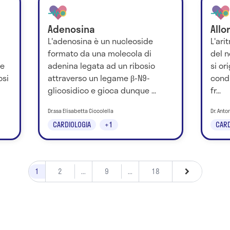
Adenosina
Allo
L'adenosina è un nucleoside
L'ari
formato da una molecola di
del n
ne
adenina legata ad un ribosio
si or
osi
attraverso un legame β-N9-
condi
glicosidico e gioca dunque ...
fr...
Dr.ssa Elisabetta Ciccolella
Dr. Ant
CARDIOLOGIA
+1
CARD
1
2
...
9
...
18