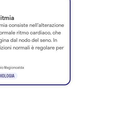
ritmia
tmia consiste nell'alterazione
ormale ritmo cardiaco, che
igina dal nodo del seno. In
zioni normali è regolare per
onio Magioncalda
IOLOGIA