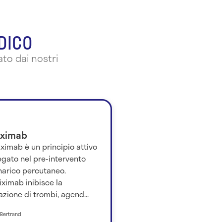
EDICO
to dai nostri
iximab
iximab è un principio attivo
gato nel pre-intervento
narico percutaneo.
iximab inibisce la
zione di trombi, agend...
 Bertrand