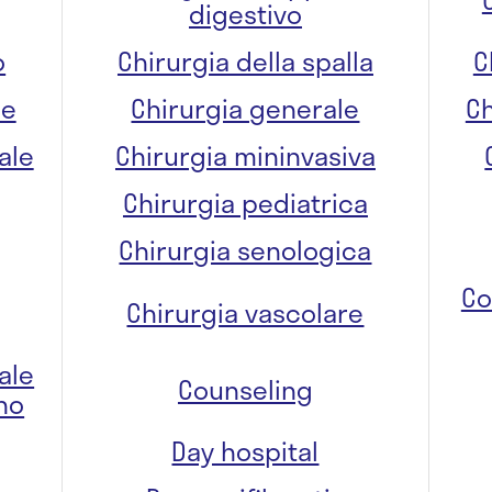
digestivo
o
Chirurgia della spalla
C
re
Chirurgia generale
Ch
ale
Chirurgia mininvasiva
Chirurgia pediatrica
Chirurgia senologica
Co
Chirurgia vascolare
ale
Counseling
no
Day hospital