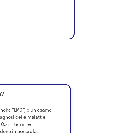
è?
 anche "EMG") è un esame
iagnosi delle malattie
 Con il termine
dono in generale...