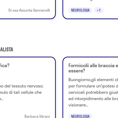
Dr.ssa Assunta Gennarelli
NEUROLOGIA
+1
ALISTA
fica?
Formicolii alle braccia 
essere?
Buongiorno,gli elementi c
no del tessuto nervoso;
per formulare un'ipotesi 
ulo di tali cellule che
cervicali potrebbero giust
..
ed intorpidimento alle br
visionare...
Barbara Vitrani
NEUROLOGIA