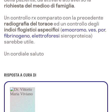
richiesta del medico di famiglia
.
Un controllo rx comparato con la precedente
radiografia del torace
ed un controllo degli
indici flogistici aspecifici
(
emocromo
,
ves
,
pcr
,
fibrinogeno
,
elettroforesi
sieroproteica)
sarebbe utile.
Un cordiale saluto
RISPOSTA A CURA DI