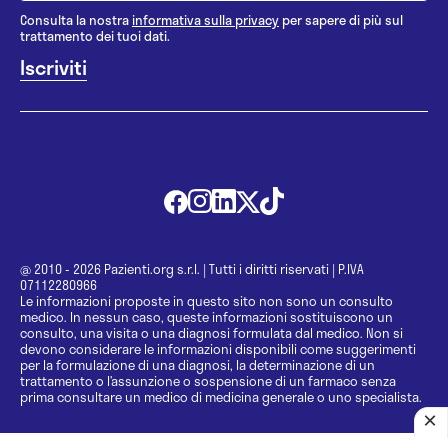
Consulta la nostra
informativa sulla privacy
per sapere di più sul
trattamento dei tuoi dati.
@ 2010 - 2026 Pazienti.org s.r.l.
|
Tutti i diritti riservati
|
P.IVA
07112280966
Le informazioni proposte in questo sito non sono un consulto
medico. In nessun caso, queste informazioni sostituiscono un
consulto, una visita o una diagnosi formulata dal medico. Non si
devono considerare le informazioni disponibili come suggerimenti
per la formulazione di una diagnosi, la determinazione di un
trattamento o l’assunzione o sospensione di un farmaco senza
prima consultare un medico di medicina generale o uno specialista.