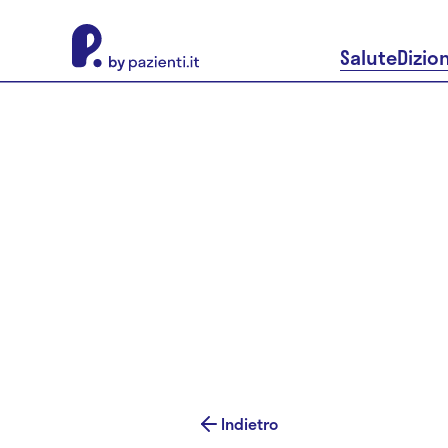
About Pazienti.it
Salute
Dizio
Indietro