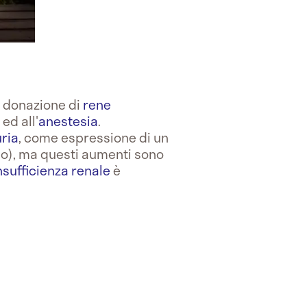
a donazione di
rene
ed all'
anestesia
.
ria
, come espressione di un
io), ma questi aumenti sono
nsufficienza renale
è