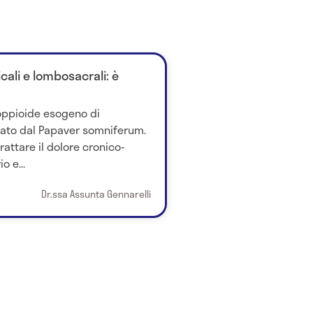
cali e lombosacrali: è
oppioide esogeno di
vato dal Papaver somniferum.
attare il dolore cronico-
o e...
Dr.ssa Assunta Gennarelli