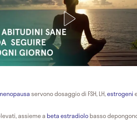
menopausa
servono dosaggio di FSH, LH,
estrogeni
elevati, assieme a
beta estradiolo
basso depongono