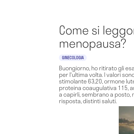
Come si leggon
menopausa?
GINECOLOGIA
Buongiorno, ho ritirato gli e
per l'ultima volta. I valori s
stimolante 63,20, ormone lutei
proteina coaugulativa 115, an
a capirli, sembrano a posto,
risposta, distinti saluti.