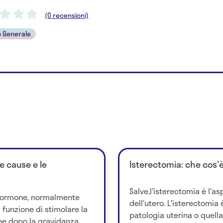
(0 recensioni)
 Generale
le cause e le
Isterectomia: che cos'
Salve,l'isterectomia è l'a
n ormone, normalmente
dell'utero. L'isterectomia
a funzione di stimolare la
patologia uterina o quella
ne dopo la gravidanza...