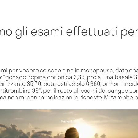
o gli esami effettuati per
sami per vedere se sono o no in menopausa, dato che 
ono: "gonadotropina corionica 2,39, prolattina basale 3
nizzante 35,70, beta estradiolo 6,360, ormoni tiroide
titrombina 99", per il resto gli esami del sangue so
 ma non mi danno indicazioni e risposte. Mi farebbe 