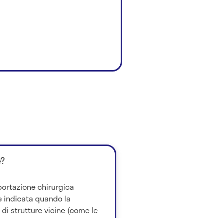
è?
sportazione chirurgica
 è indicata quando la
 di strutture vicine (come le