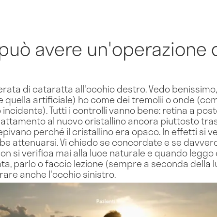
può avere un'operazione d
erata di cataratta all'occhio destro. Vedo benissimo, 
 quella artificiale) ho come dei tremolii o onde (co
incidente). Tutti i controlli vanno bene: retina a posto
dattamento al nuovo cristallino ancora piuttosto tras
ivano perché il cristallino era opaco. In effetti si v
bbe attenuarsi. Vi chiedo se concordate e se davver
on si verifica mai alla luce naturale e quando leggo
ta, parlo o faccio lezione (sempre a seconda della l
rare anche l'occhio sinistro.