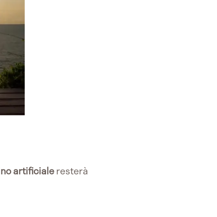
ino
artificiale
resterà