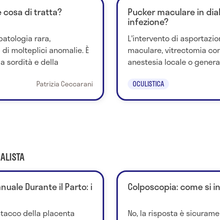
 cosa di tratta?
Pucker maculare in diab
infezione?
atologia rara,
L'intervento di asportaz
 di molteplici anomalie. È
maculare, vitrectomia con
la sordità e della
anestesia locale o generale. 
Patrizia Ceccarani
OCULISTICA
ALISTA
uale Durante il Parto: i
Colposcopia: come si i
stacco della placenta
No, la risposta è sicurame