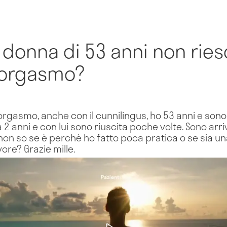
donna di 53 anni non ries
'orgasmo?
'orgasmo, anche con il cunnilingus, ho 53 anni e son
2 anni e con lui sono riuscita poche volte. Sono ar
non so se è perchè ho fatto poca pratica o se sia u
ore? Grazie mille.