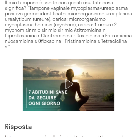
Il mio tampone è uscito con questi risultati: cosa
significa? "Tampone vaginale mycoplasma/ureaplasma
positivo germe identificato: microorganismo ureaplasma
urealyticum (ureure), carica: microorganismo
mycoplasma hominis (mychom), carica: 1 ureure 2
mychom sir mic sir mic sir mic Azitromicina r
Ciprofloxacina r Claritromicina r Doxiciclina s Eritromicina
r Josamicina s Ofloxacina i Pristinamicina s Tetraciclina
s."
Risposta