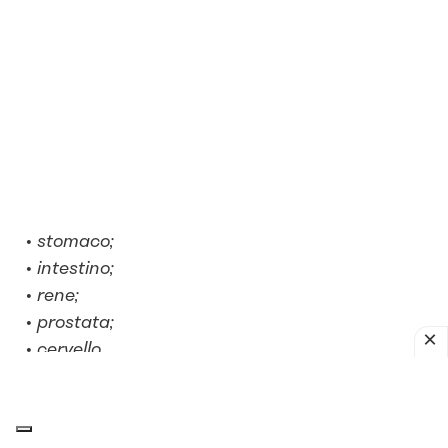
stomaco;
intestino;
rene;
prostata;
cervello.
Non c’è quindi da stupirsi se g
li effetti della
vitamina D interessino così tanti aspetti della
salute umana
.