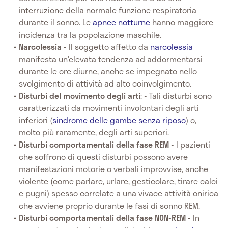
interruzione della normale funzione respiratoria
durante il sonno. Le
apnee notturne
hanno maggiore
incidenza tra la popolazione maschile.
Narcolessia
-
Il soggetto affetto da
narcolessia
manifesta un’elevata tendenza ad addormentarsi
durante le ore diurne, anche se impegnato nello
svolgimento di attività ad alto coinvolgimento.
Disturbi del movimento degli arti
: - Tali disturbi sono
caratterizzati da movimenti involontari degli arti
inferiori (
sindrome delle gambe senza riposo
) o,
molto più raramente, degli arti superiori.
Disturbi comportamentali della fase REM
- I pazienti
che soffrono di questi disturbi possono avere
manifestazioni motorie o verbali improvvise, anche
violente (come parlare, urlare, gesticolare, tirare calci
e pugni) spesso correlate a una vivace attività onirica
che avviene proprio durante le fasi di sonno REM.
Disturbi comportamentali della fase NON-REM
- In