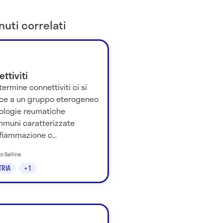
uti correlati
ttiviti
 termine connettiviti ci si
isce a un gruppo eterogeneo
tologie reumatiche
mmuni caratterizzate
nfiammazione c...
to Gallina
TRIA
+1