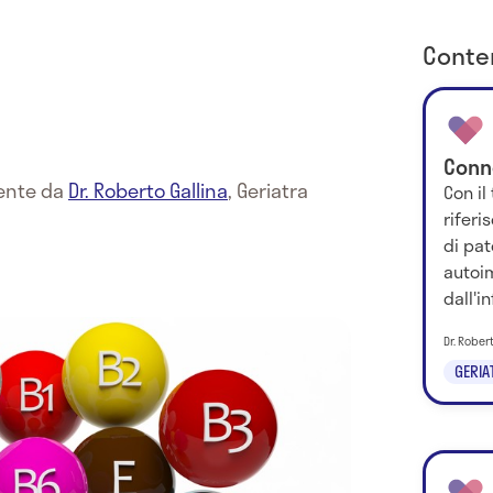
Conten
Conne
mente da
Dr. Roberto Gallina
,
Geriatra
Con il
rifer
di pa
autoi
dall'i
Dr. Rober
GERIA