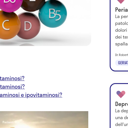
Peria
La per
patolo
dolori
dei te
spalla.
Dr. Rober
GERIA
itaminosi?
vitaminosi?
itaminosi e ipovitaminosi?
Depr
La dep
una de
dell'