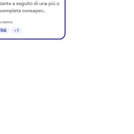
ante a seguito di una più o
completa consapev...
to Gallina
TRIA
+1