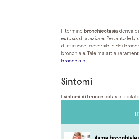
Il termine
bronchiectasia
deriva d
ektasis
dilatazione. Pertanto le b
dilatazione irreversibile dei bronc
bronchiale. Tale malattia rarament
bronchiale
.
Sintomi
I
sintomi di bronchiectasie
o dilat
L
Asma bronchiale 