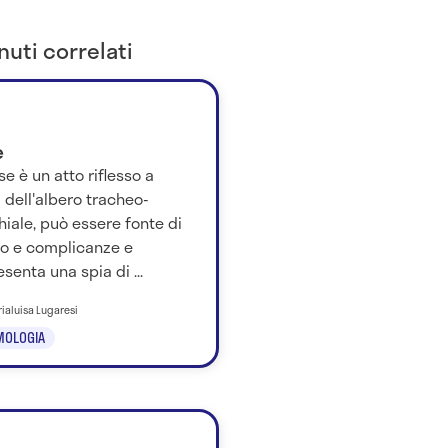
uti correlati
e
se è un atto riflesso a
 dell'albero tracheo-
iale, può essere fonte di
io e complicanze e
senta una spia di ...
rialuisa Lugaresi
MOLOGIA