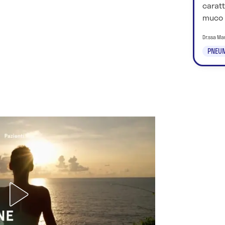
caratt
muco o
Dr.ssa Ma
PNEU