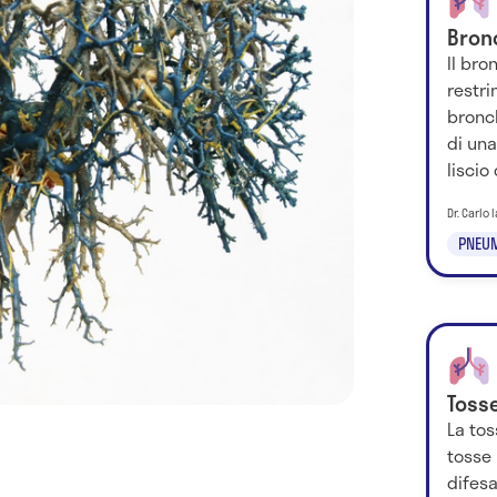
Bron
Il br
restri
bronc
di un
liscio
Dr. Carlo
PNEU
Toss
La tos
tosse 
difesa