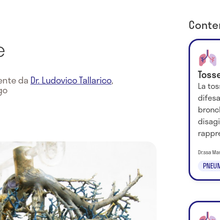
Conten
e
Toss
mente da
Dr. Ludovico Tallarico
,
La tos
go
difesa
bronch
disag
rappre
Dr.ssa Ma
PNEU