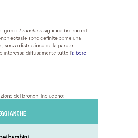
al greco:
bronchion
significa bronco ed
ronchiectasie sono definite come una
hi, senza distruzione della parete
e interessa diffusamente tutto l'
albero
azione dei bronchi includono:
EGGI ANCHE
nei bambini