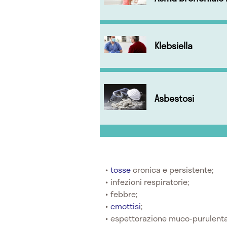
Klebsiella
Asbestosi
tosse
cronica e persistente;
infezioni respiratorie;
febbre;
emottisi
;
espettorazione muco-purulenta