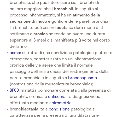
bronchiale, che può interessare sia i bronchi di
calibro maggiore che i
bronchioli.
In seguito al
processo infiammatorio, si ha un
aumento della
secrezione di muco
e gonfiore delle pareti bronchiali.
La bronchite può essere
acuta
se dura meno di 3
settimane o
cronica
se tende ad avere una durata
superiore ai 3 mesi o si manifesta più volte nel corso
dell’anno;
asma
:
si tratta di una condizione patologica piuttosto
eterogenea, caratterizzata da un’infiammazione
cronica delle vie aeree che limita il normale
passaggio dell’aria a causa del restringimento della
parete bronchiale in seguito a
broncospasmo
(contrazione della muscolatura bronchiale);
BPCO
: malattia polmonare correlata dalla presenza di
bronchite cronica o
enfisema
. La diagnosi viene
effettuata mediante
spirometria
;
bronchiectasia:
tale
condizione
patologica si
caratterizza per la presenza di una dilatazione