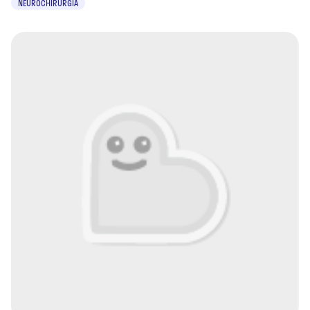
NEUROCHIRURGIA