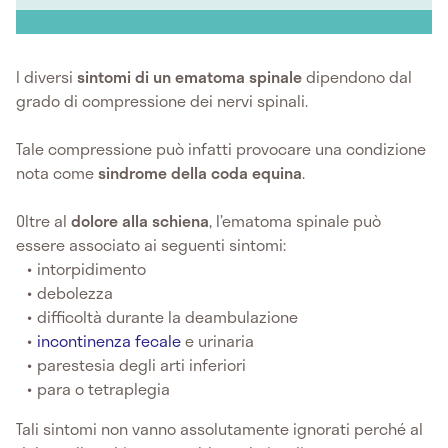
I diversi
sintomi di un ematoma spinale
dipendono dal
grado di compressione dei nervi spinali.
Tale compressione può infatti provocare una condizione
nota come
sindrome della coda equina
.
Oltre al
dolore alla schiena
, l’ematoma spinale può
essere associato ai seguenti sintomi:
intorpidimento
debolezza
difficoltà durante la deambulazione
incontinenza fecale
e urinaria
parestesia degli arti inferiori
para o tetraplegia
Tali sintomi non vanno assolutamente ignorati perché al