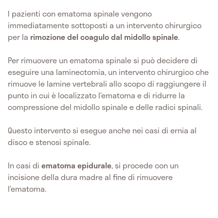
I pazienti con ematoma spinale vengono
immediatamente sottoposti a un intervento chirurgico
per la
rimozione del coagulo dal midollo spinale
.
Per rimuovere un ematoma spinale si può decidere di
eseguire una laminectomia, un intervento chirurgico che
rimuove le lamine vertebrali allo scopo di raggiungere il
punto in cui è localizzato l’ematoma e di ridurre la
compressione del midollo spinale e delle radici spinali.
Questo intervento si esegue anche nei casi di ernia al
disco e stenosi spinale.
In casi di
ematoma epidurale
, si procede con un
incisione della dura madre al fine di rimuovere
l’ematoma.