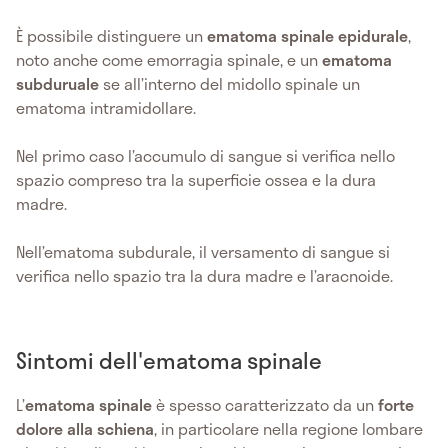
È possibile distinguere un
ematoma spinale epidurale
,
noto anche come emorragia spinale, e un
ematoma
subduruale
se all’interno del midollo spinale un
ematoma intramidollare.
Nel primo caso l’accumulo di sangue si verifica nello
spazio compreso tra la superficie ossea e la dura
madre.
Nell’ematoma subdurale, il versamento di sangue si
verifica nello spazio tra la dura madre e l’aracnoide.
Sintomi dell'ematoma spinale
L’
ematoma spinale
è spesso caratterizzato da un
forte
dolore alla schiena
, in particolare nella regione
lombare