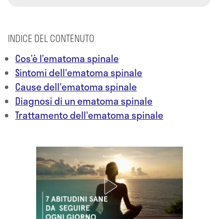
INDICE DEL CONTENUTO
Cos’è l’ematoma spinale
Sintomi dell'ematoma spinale
Cause dell'ematoma spinale
Diagnosi di un ematoma spinale
Trattamento dell'ematoma spinale