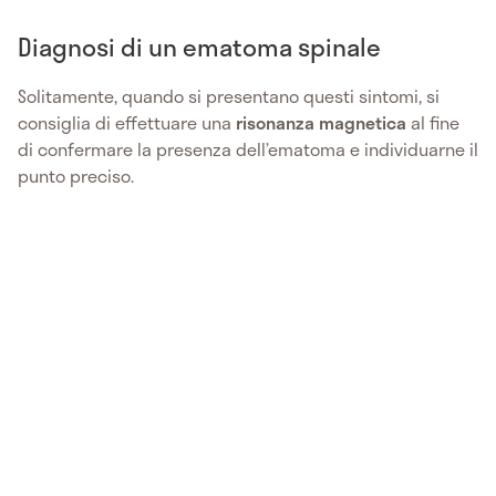
Diagnosi di un ematoma spinale
Solitamente, quando si presentano questi sintomi, si
consiglia di effettuare una
risonanza magnetica
al fine
di confermare la presenza dell’ematoma e individuarne il
punto preciso.