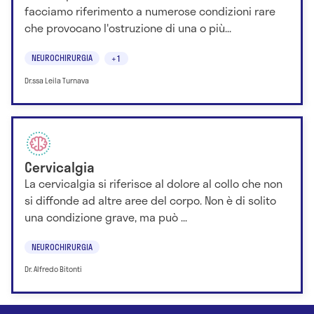
facciamo riferimento a numerose condizioni rare
che provocano l'ostruzione di una o più...
NEUROCHIRURGIA
+1
Dr.ssa Leila Turnava
Cervicalgia
La cervicalgia si riferisce al dolore al collo che non
si diffonde ad altre aree del corpo. Non è di solito
una condizione grave, ma può ...
NEUROCHIRURGIA
Dr. Alfredo Bitonti