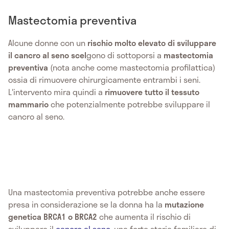
Mastectomia preventiva
Alcune donne con un
rischio molto elevato di sviluppare
il cancro al seno scel
gono di sottoporsi a
mastectomia
preventiva
(nota anche come mastectomia profilattica)
ossia di rimuovere chirurgicamente entrambi i seni.
L'intervento mira quindi a
rimuovere tutto il tessuto
mammario
che potenzialmente potrebbe sviluppare il
cancro al seno.
Una mastectomia preventiva potrebbe anche essere
presa in considerazione se la donna ha la
mutazione
genetica BRCA1 o BRCA2
che aumenta il rischio di
sviluppare il
cancro al seno
, una forte storia familiare di