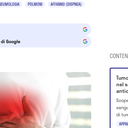
NEUMOLOGIA
POLMONI
AFFANNO (DISPNEA)
e di Google
CONTEN
Tumo
nel 
antic
davv
Scope
sangu
di tu
prima
APPA