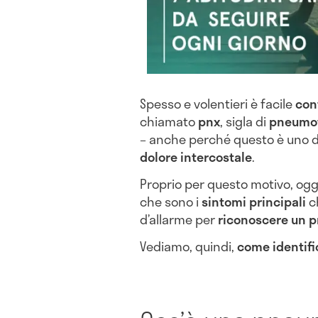
Spesso e volentieri è facile
con
chiamato
pnx
, sigla di
pneumo
– anche perché questo è uno de
dolore intercostale
.
Proprio per questo motivo, ogg
che sono i
sintomi principali
ch
d’allarme per
riconoscere un 
Vediamo, quindi,
come identifi