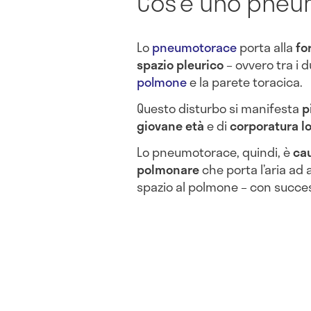
Cos’è uno pne
Lo
pneumotorace
porta alla
fo
spazio pleurico
– ovvero tra i d
polmone
e la parete toracica.
Questo disturbo si manifesta
p
giovane età
e di
corporatura l
Lo pneumotorace, quindi, è
cau
polmonare
che porta l’aria ad
spazio al polmone – con succe