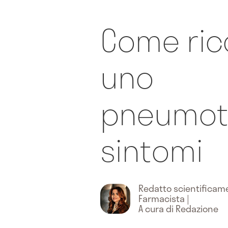
Come ric
uno
pneumoto
sintomi
Redatto scientifica
Farmacista
|
A cura di Redazione