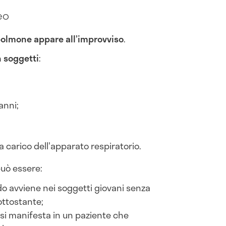
eo
polmone appare all’improvviso
.
n soggetti
:
anni;
 carico dell'apparato respiratorio.
uò essere:
do avviene nei soggetti giovani senza
ottostante;
si manifesta in un paziente che