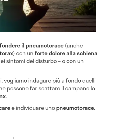
fondere il pneumotorace
(anche
torax
) con un
forte dolore alla schiena
i sintomi del disturbo – o con un
i, vogliamo indagare più a fondo quelli
e possono far scattare il campanello
pnx
.
care
e individuare uno
pneumotorace
.