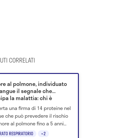
UTI CORRELATI
re al polmone, individuato
sangue il segnale che
ipa la malattia: chi è
ero a rischio
rta una firma di 14 proteine nel
e che può prevedere il rischio
more al polmone fino a 5 anni
 della diagnosi.
RATO RESPIRATORIO
+2