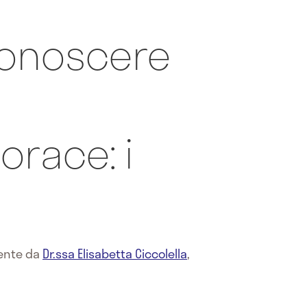
onoscere
race: i
mente da
Dr.ssa Elisabetta Ciccolella
,