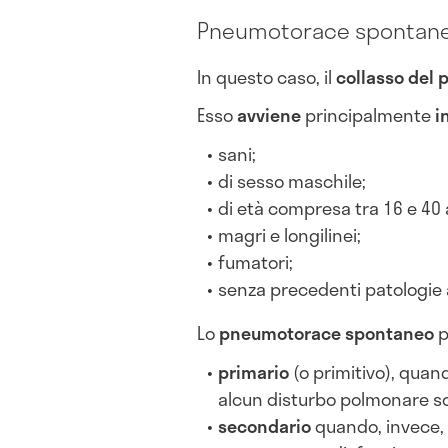
Pneumotorace spontan
In questo caso, il
collasso del 
Esso
avviene
principalmente
i
sani;
di sesso maschile;
di età compresa tra 16 e 40 
magri e longilinei;
fumatori;
senza precedenti patologie a
Lo
pneumotorace spontaneo
p
primario
(o primitivo), quan
alcun disturbo polmonare s
secondario
quando, invece, 