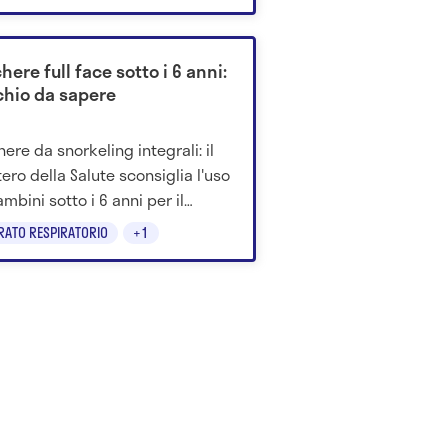
ere full face sotto i 6 anni:
schio da sapere
ere da snorkeling integrali: il
tero della Salute sconsiglia l'uso
mbini sotto i 6 anni per il
io di problemi respiratori.
RATO RESPIRATORIO
+1