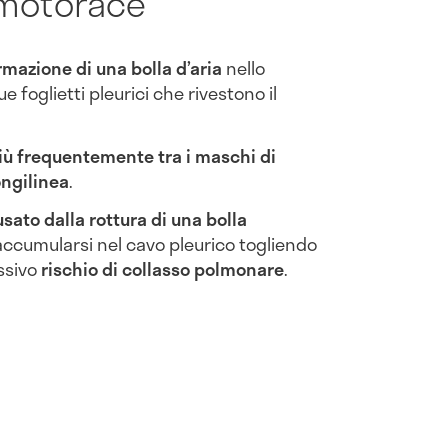
umotorace
rmazione di una bolla d’aria
nello
ue foglietti pleurici che rivestono il
iù frequentemente tra i maschi di
ongilinea
.
sato dalla rottura di una bolla
 accumularsi nel cavo pleurico togliendo
ssivo
rischio di collasso polmonare
.