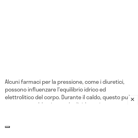
Alcuni farmaci per la pressione, come i diuretici,
possono influenzare l'equilibrio idrico ed
elettrolitico del corpo. Durante il caldo, questo può
portare a problemi come la disidratazione o
l'ipotensione.
L'impatto del clima sulla pressione