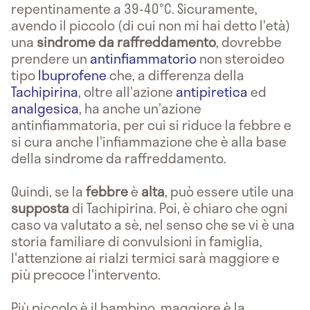
repentinamente a 39-40°C. Sicuramente,
avendo il piccolo (di cui non mi hai detto l'età)
una
sindrome da raffreddamento
, dovrebbe
prendere un
antinfiammatorio
non steroideo
tipo
Ibuprofene
che, a differenza della
Tachipirina
, oltre all'azione
antipiretica
ed
analgesica
, ha anche un'azione
antinfiammatoria, per cui si riduce la febbre e
si cura anche l'infiammazione che è alla base
della sindrome da raffreddamento.
Quindi, se la
febbre
è
alta
, può essere utile una
supposta
di Tachipirina. Poi, è chiaro che ogni
caso va valutato a sè, nel senso che se vi è una
storia familiare di convulsioni in famiglia,
l'attenzione ai rialzi termici sarà maggiore e
più precoce l'intervento.
Più piccolo è il bambino, maggiore è la