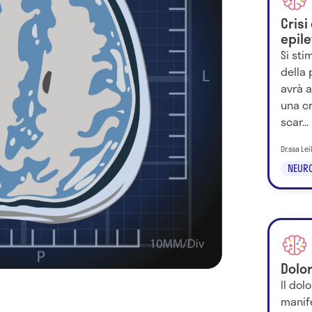
Crisi
epile
Si sti
della
avrà a
una cr
scar...
Dr.ssa Le
NEURO
Dolo
Il dol
manif