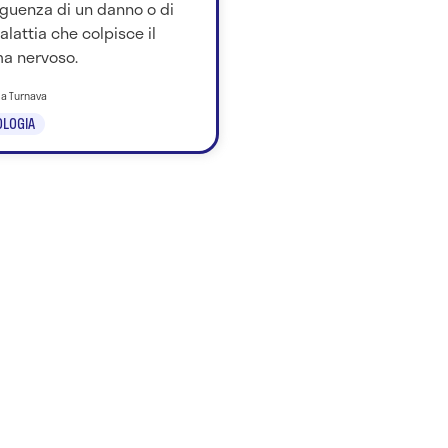
guenza di un danno o di
lattia che colpisce il
ma nervoso.
ila Turnava
LOGIA