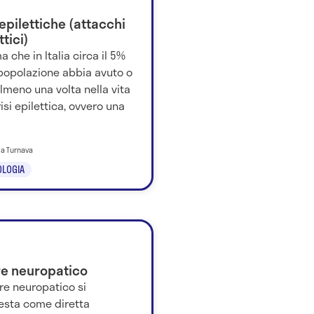
 epilettiche (attacchi
ttici)
ma che in Italia circa il 5%
 popolazione abbia avuto o
lmeno una volta nella vita
isi epilettica, ovvero una
ila Turnava
LOGIA
re neuropatico
ore neuropatico si
esta come diretta