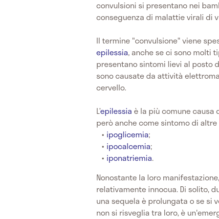
convulsioni si presentano nei bamb
conseguenza di malattie virali di 
Il termine "convulsione" viene sp
epilessia
, anche se ci sono molti ti
presentano sintomi lievi al posto del
sono causate da attività elettrom
cervello.
L’
epilessia
è la più comune causa di 
però anche come sintomo di altre p
ipoglicemia
;
ipocalcemia
;
iponatriemia
.
Nonostante la loro manifestazione, 
relativamente innocua. Di solito, d
una sequela è prolungata o se si ve
non si risveglia tra loro, è un'em