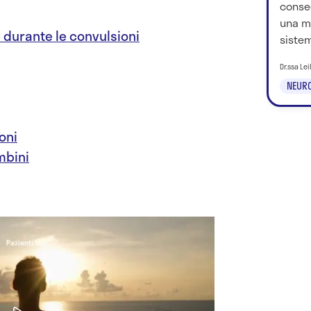
conse
una ma
 durante le convulsioni
siste
Dr.ssa Le
NEURO
oni
mbini