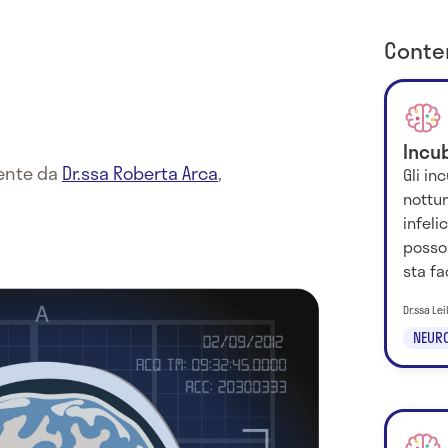
Conten
Incu
mente da
Dr.ssa Roberta Arca
,
Gli in
nottu
infeli
posson
sta fa
Dr.ssa Le
NEURO