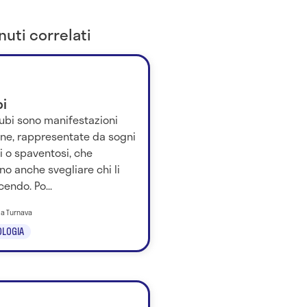
uti correlati
bi
cubi sono manifestazioni
rne, rappresentate da sogni
ci o spaventosi, che
o anche svegliare chi li
cendo. Po...
ila Turnava
LOGIA