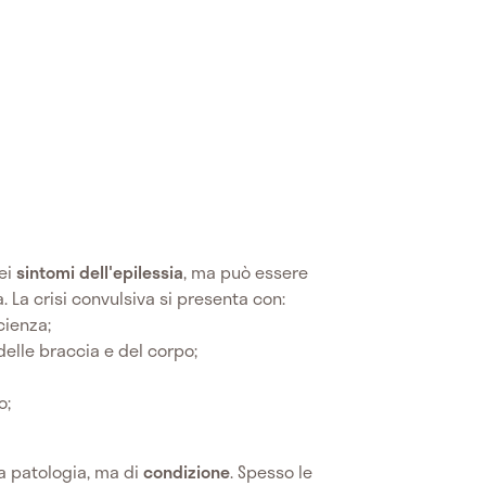
dei
sintomi dell'epilessia
, ma può essere
 La crisi convulsiva si presenta con:
cienza;
delle braccia e del corpo;
o;
ia patologia, ma di
condizione
. Spesso le