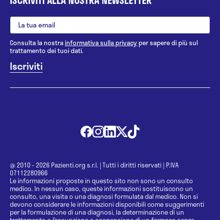
Consulta la nostra
informativa sulla privacy
per sapere di più sul
trattamento dei tuoi dati.
@ 2010 - 2026 Pazienti.org s.r.l.
|
Tutti i diritti riservati
|
P.IVA
07112280966
Le informazioni proposte in questo sito non sono un consulto
medico. In nessun caso, queste informazioni sostituiscono un
consulto, una visita o una diagnosi formulata dal medico. Non si
devono considerare le informazioni disponibili come suggerimenti
per la formulazione di una diagnosi, la determinazione di un
trattamento o l’assunzione o sospensione di un farmaco senza