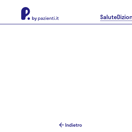
About Pazienti.it
Salute
Dizio
Indietro