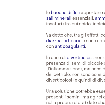
le
bacche di Goji
apportano di
sali minerali
essenziali,
ammi
insaturi (tra cui acido linole
Va detto che, tra gli effetti 
diarrea
,
orticaria
e sono note
con
anticoagulanti
.
In caso di
diverticolosi
: non 
presenza di semi di piccole
(l'infiammazione), ma consid
del cetriolo, non sono consid
diverticolosi (e quindi di dive
Una soluzione potrebbe esse
presenti i semini, ma agire
nella propria dieta) dato ch