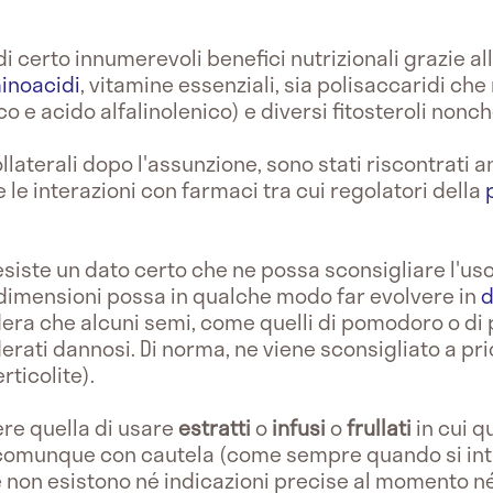
 certo innumerevoli benefici nutrizionali grazie al
noacidi
, vitamine essenziali, sia polisaccaridi ch
ico e acido alfalinolenico) e diversi fitosteroli nonc
collaterali dopo l'assunzione, sono stati riscontrati
 le interazioni con farmaci tra cui regolatori della
esiste un dato certo che ne possa sconsigliare l'us
 dimensioni possa in qualche modo far evolvere in
d
era che alcuni semi, come quelli di pomodoro o di 
erati dannosi. Di norma, ne viene sconsigliato a prio
rticolite).
re quella di usare
estratti
o
infusi
o
frullati
in cui 
i comunque con cautela (come sempre quando si in
e non esistono né indicazioni precise al momento né