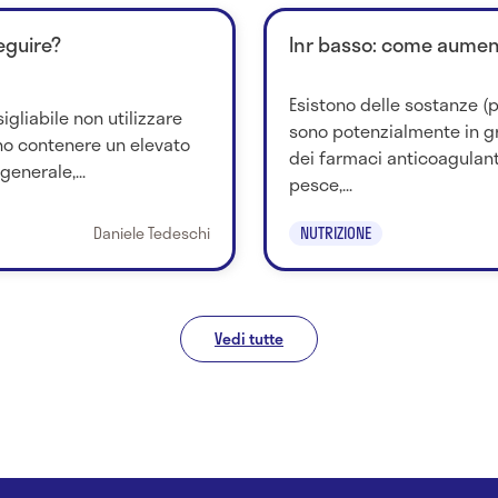
seguire?
Inr basso: come aument
Esistono delle sostanze (p
sigliabile non utilizzare
sono potenzialmente in gr
no contenere un elevato
dei farmaci anticoagulanti
generale,...
pesce,...
Daniele Tedeschi
NUTRIZIONE
Vedi tutte