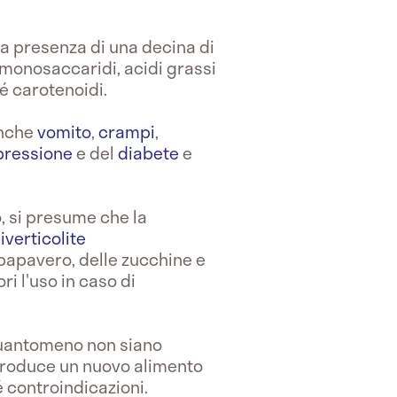
la presenza di una decina di
e monosaccaridi, acidi grassi
hé carotenoidi.
 anche
vomito
,
crampi
,
pressione
e del
diabete
e
o, si presume che la
iverticolite
papavero, delle zucchine e
ri l'uso in caso di
quantomeno non siano
troduce un nuovo alimento
 controindicazioni.