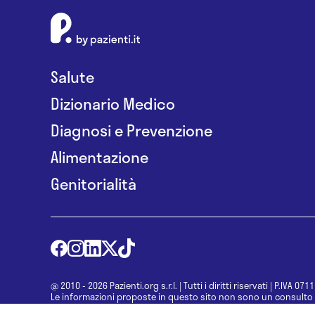
Salute
Dizionario Medico
Diagnosi e Prevenzione
Alimentazione
Genitorialità
@ 2010 - 2026 Pazienti.org s.r.l.
|
Tutti i diritti riservati
|
P.IVA 071
Le informazioni proposte in questo sito non sono un consulto 
una diagnosi formulata dal medico. Non si devono considerare l