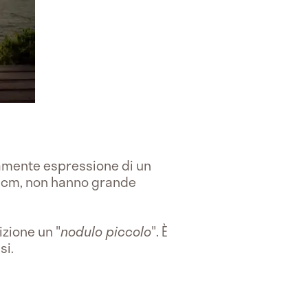
amente espressione di un
 1 cm, non hanno grande
zione un "
nodulo piccolo
". È
si.