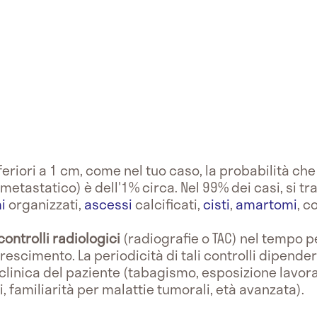
eriori a 1 cm, come nel tuo caso, la probabilità che 
etastatico) è dell'1% circa. Nel 99% dei casi, si tr
mi
organizzati,
ascessi
calcificati,
cisti
,
amartomi
, c
controlli radiologici
(radiografie o TAC) nel tempo pe
rescimento. La periodicità di tali controlli dipend
ia clinica del paziente (tabagismo, esposizione lavor
familiarità per malattie tumorali, età avanzata).