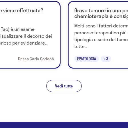
e viene effettuata?
Grave tumore in una pe
chemioterapia è consig
Molti sono i fattori determ
o Tac) è un esame
percorso terapeutico più 
isualizzare il decorso dei
tipologia e sede del tumor
erioso per evidenziare...
tutte...
Dr.ssa Carla Codecà
EPATOLOGIA
+3
Vedi tutte