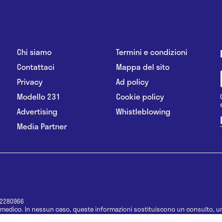
Chi siamo
Termini e condizioni
Contattaci
Mappa del sito
Privacy
Ad policy
Modello 231
Cookie policy
Advertising
Whistleblowing
Media Partner
12280966
medico. In nessun caso, queste informazioni sostituiscono un consulto, un
e informazioni disponibili come suggerimenti per la formulazione di una di