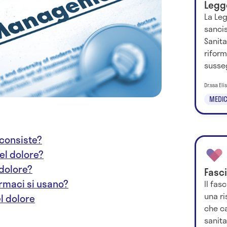
Legg
La Leg
sancis
Sanita
riform
susseg
Dr.ssa El
MEDIC
 consiste?
el dolore?
 dolore?
Fasci
armaci si usano?
Il fas
una ri
el dolore
che ca
sanita