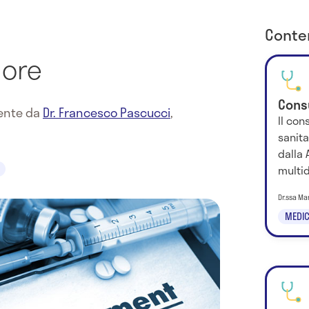
Conten
lore
Cons
mente da
Dr. Francesco Pascucci
,
Il con
sanita
dalla
multid
Dr.ssa Ma
MEDIC