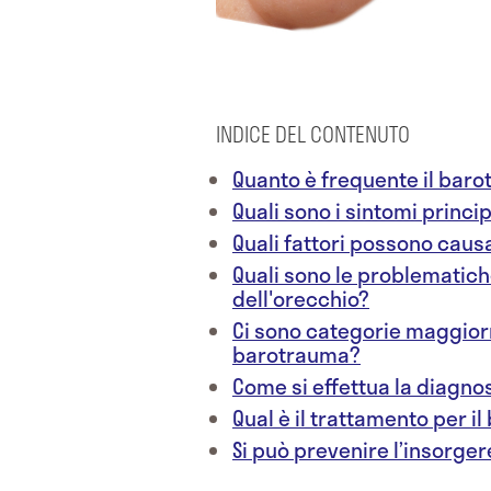
INDICE DEL CONTENUTO
Quanto è frequente il baro
Quali sono i sintomi princi
Quali fattori possono caus
Quali sono le problematic
dell'orecchio?
Ci sono categorie maggiorm
barotrauma?
Come si effettua la diagno
Qual è il trattamento per i
Si può prevenire l’insorge