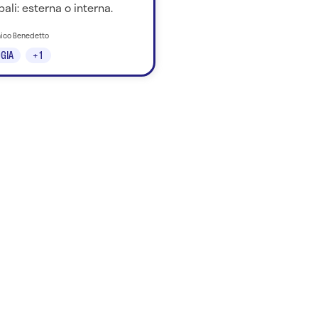
pali: esterna o interna.
nico Benedetto
GIA
+1