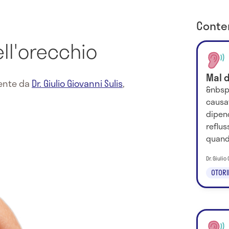
Conten
ll'orecchio
Mal d
mente da
Dr. Giulio Giovanni Sulis
,
&nbsp;
causa
dipen
reflus
quando
Dr. Giulio
OTORI