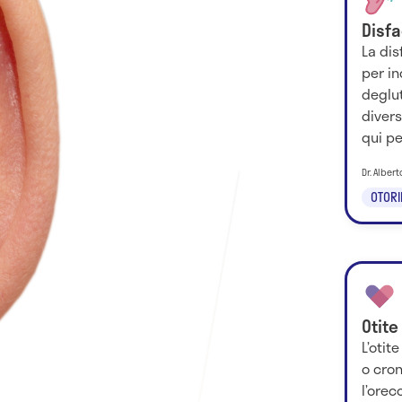
Disfa
La dis
per in
deglut
divers
qui pe
Dr. Alber
OTORI
Otite
L’otit
o cron
l’orec