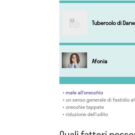
Tubercolo di Darw
Afonia
male all'orecchio
un senso generale di fastidio al
orecchie tappate
riduzione dell'udito
Quali fattori posso