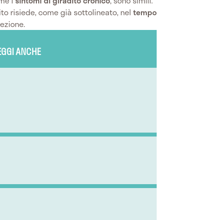
ome i
sintomi di giradito cronico
, sono simili.
dito risiede, come già sottolineato, nel
tempo
fezione.
EGGI ANCHE