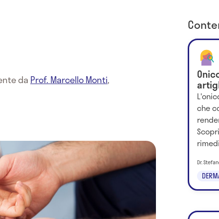
Conten
Onico
mente da
Prof. Marcello Monti
,
artig
L'onic
che co
rende
Scopri
rimedi
Dr. Stefa
DERM