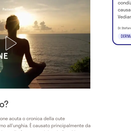
condiz
causa
Vediam
Dr. Stefa
DERM
to?
zione acuta o cronica della cute
orno all’unghia. È causato principalmente da