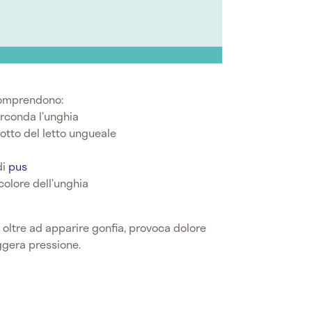
omprendono:
irconda l’unghia
sotto del letto ungueale
di
pus
colore dell’unghia
ta, oltre ad apparire gonfia, provoca dolore
ggera pressione.