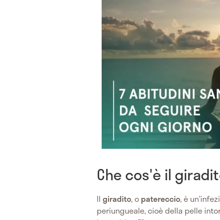
Che cos'è il giradi
Il
giradito
, o
patereccio
, è un’infe
periungueale, cioè della pelle int