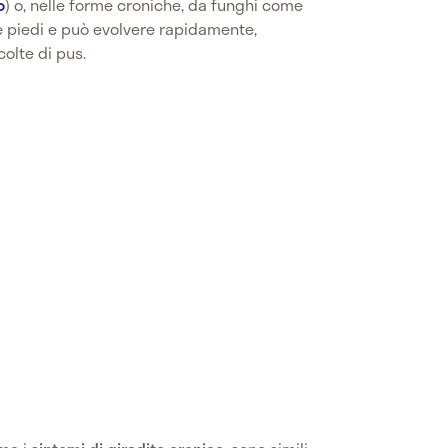
o
) o, nelle forme croniche, da funghi come
 e piedi e può evolvere rapidamente,
colte di pus.