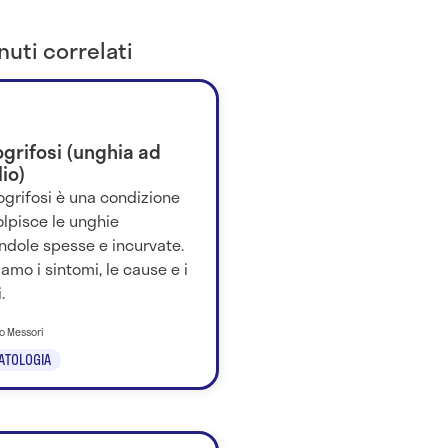
uti correlati
grifosi (unghia ad
lio)
ogrifosi è una condizione
lpisce le unghie
ndole spesse e incurvate.
amo i sintomi, le cause e i
.
no Messori
ATOLOGIA