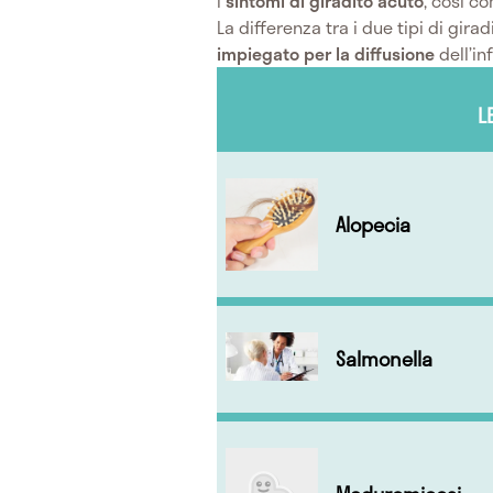
I
sintomi di giradito acuto
, così c
La differenza tra i due tipi di gira
impiegato per la diffusione
dell’in
L
Alopecia
Salmonella