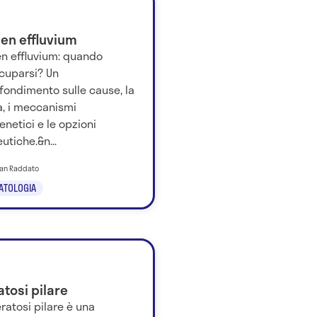
gen effluvium
en effluvium: quando
cuparsi? Un
fondimento sulle cause, la
a, i meccanismi
netici e le opzioni
utiche.&n...
tian Raddato
ATOLOGIA
tosi pilare
ratosi pilare è una