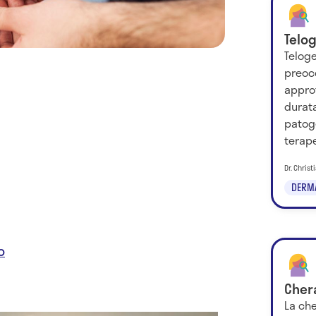
Telo
Telog
preoc
appro
durat
patoge
terape
Dr. Chris
DERM
o
Chera
La che