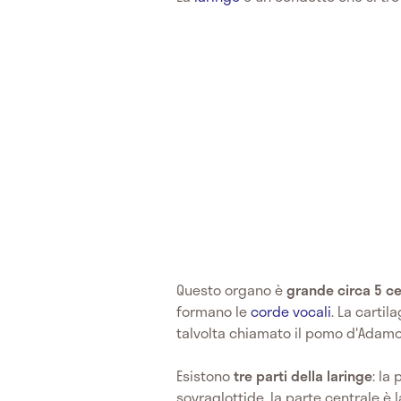
Questo organo è
grande circa 5 c
formano le
corde vocali
. La cartil
talvolta chiamato il pomo d'Adamo
Esistono
tre parti della laringe
: la
sovraglottide, la parte centrale è la