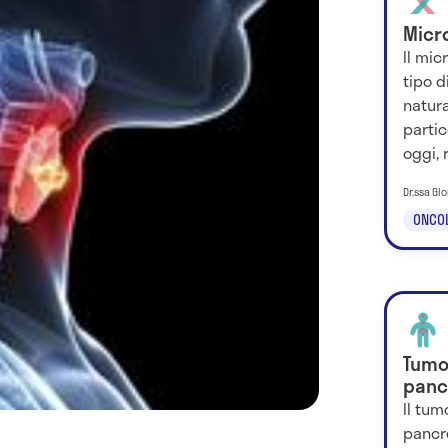
Micr
Il mi
tipo d
natur
parti
oggi, 
Dr.ssa Glo
ONCO
Tumo
panc
Il tu
pancr