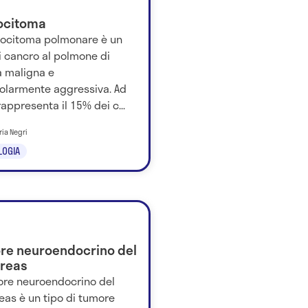
ocitoma
crocitoma polmonare è un
i cancro al polmone di
a maligna e
colarmente aggressiva. Ad
rappresenta il 15% dei c...
ria Negri
LOGIA
re neuroendocrino del
reas
more neuroendocrino del
eas è un tipo di tumore