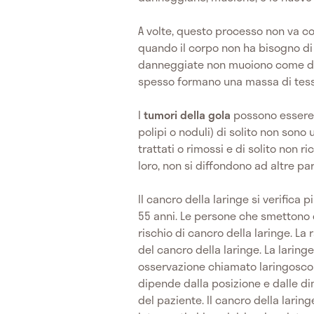
A volte, questo processo non va c
quando il corpo non ha bisogno di l
danneggiate non muoiono come dov
spesso formano una massa di tes
I
tumori della gola
possono essere 
polipi o noduli) di solito non sono
trattati o rimossi e di solito non r
loro, non si diffondono ad altre pa
Il cancro della laringe si verifica 
55 anni. Le persone che smettono 
rischio di cancro della laringe. L
del cancro della laringe. La larin
osservazione chiamato laringoscopi
dipende dalla posizione e dalle di
del paziente. Il cancro della laring