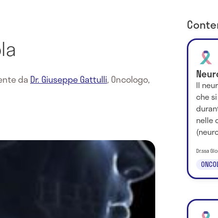
Conten
la
Neur
mente da
Dr. Giuseppe Gattulli
,
Oncologo,
Il ne
che si
durant
nelle 
(neurob
Dr.ssa Glo
ONCO