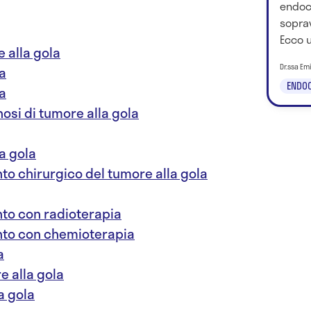
endocr
sopra
Ecco u
e alla gola
Dr.ssa Em
la
ENDOC
la
osi di tumore alla gola
a gola
nto chirurgico del tumore alla gola
nto con radioterapia
ento con chemioterapia
a
e alla gola
a gola