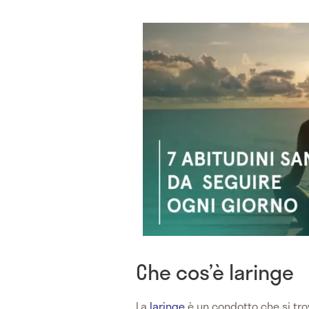
Che cos’è laringe
La
laringe
è un condotto che si tro