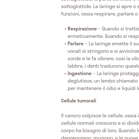
sottoglottide. La laringe si apre o 
funzioni, ossia respirare, parlare o
Respirazione
− Quando si tratti
ermeticamente. Quando si respira
Parlare
− La laringe emette il s
vocali si stringono e si avvicina
corde e le fa vibrare, così la vi
labbra, i denti traducono quest
Ingestione
− La laringe protegge
deglutisce, un lembo chiamato e
per mantenere il cibo e liquidi
Cellule tumorali
Il cancro colpisce le cellule, ossi
cellule normali crescono e si divi
corpo ha bisogno di loro. Quando l
danneggiano, muoiono, e le nuove c