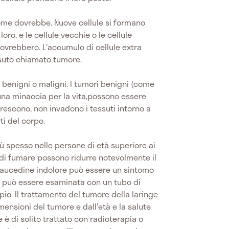
ome dovrebbe. Nuove cellule si formano
oro, e le cellule vecchie o le cellule
rebbero. L'accumulo di cellule extra
suto chiamato tumore.
benigni o maligni. I tumori benigni (come
 una minaccia per la vita,possono essere
icrescono, non invadono i tessuti intorno a
rti del corpo.
più spesso nelle persone di età superiore ai
di fumare possono ridurre notevolmente il
a raucedine indolore può essere un sintomo
ge può essere esaminata con un tubo di
o. Il trattamento del tumore della laringe
mensioni del tumore e dall'età e la salute
e è di solito trattato con radioterapia o