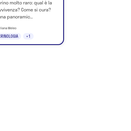
ino molto raro: qual è la
vvivenza? Come si cura?
na panoramic...
iliana Meleo
RINOLOGIA
+1