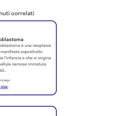
uti correlati
oblastoma
uroblastoma è una neoplasia
 manifesta soprattutto
e l'infanzia e che si origina
cellule nervose immature
l...
ria Negri
LOGIA