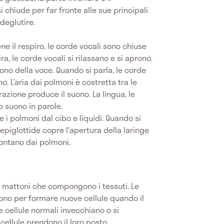
si chiude per far fronte alle sue principali
 deglutire.
ene il respiro, le corde vocali sono chiuse
, le corde vocali si rilassano e si aprono.
uono della voce. Quando si parla, le corde
no. L’aria dai polmoni è costretta tra le
brazione produce il suono. La lingua, le
o suono in parole.
 i polmoni dal cibo e liquidi. Quando si
piglottide copre l'apertura della laringe
 lontano dai polmoni.
a i mattoni che compongono i tessuti. Le
dono per formare nuove cellule quando il
e cellule normali invecchiano o si
ellule prendono il loro posto.