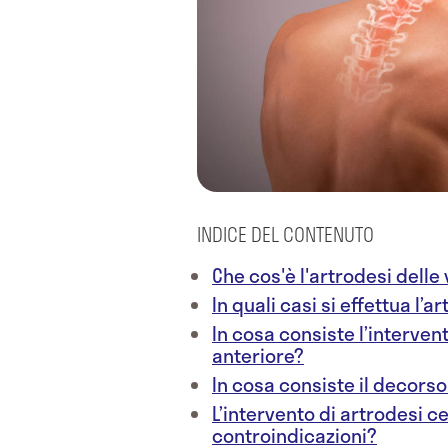
INDICE DEL CONTENUTO
Che cos'è l'artrodesi delle
In quali casi si effettua l’
In cosa consiste l’interven
anteriore?
In cosa consiste il decors
L’intervento di artrodesi c
controindicazioni?