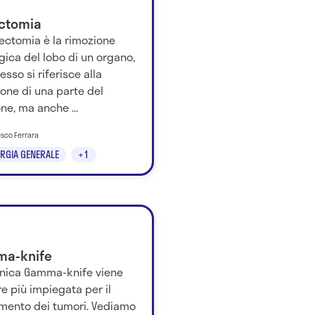
ctomia
ectomia è la rimozione
gica del lobo di un organo,
esso si riferisce alla
one di una parte del
e, ma anche ...
esco Ferrara
RGIA GENERALE
+1
a-knife
cnica Gamma-knife viene
e più impiegata per il
amento dei tumori. Vediamo