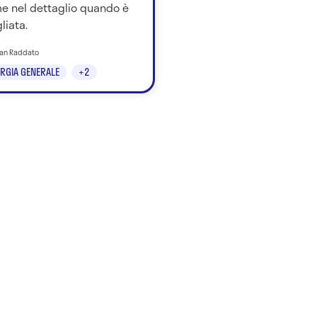
me nel dettaglio quando è
liata.
tian Raddato
RGIA GENERALE
+2