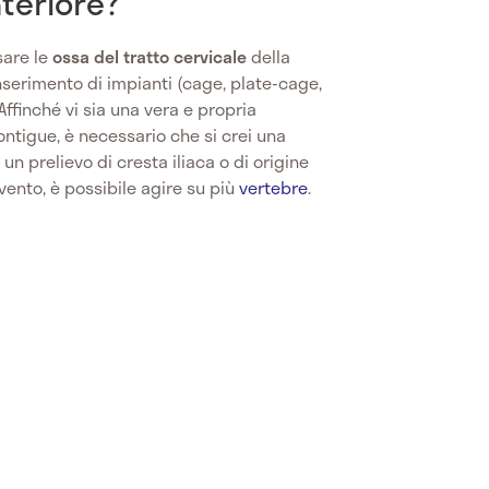
nteriore?
sare le
ossa del tratto cervicale
della
nserimento di impianti (cage, plate-cage,
Affinché vi sia una vera e propria
ntigue, è necessario che si crei una
 un prelievo di cresta iliaca o di origine
vento, è possibile agire su più
vertebre
.