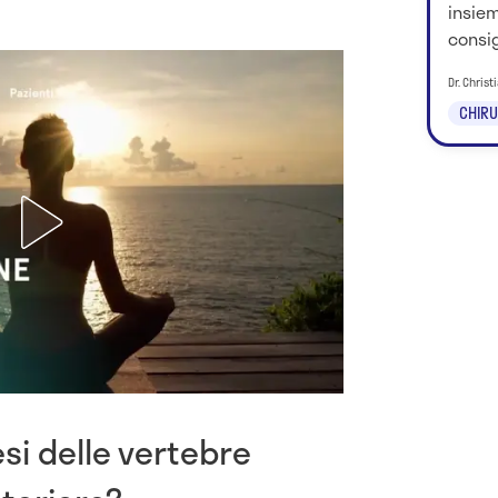
insie
consig
Dr. Chris
CHIRU
esi delle vertebre