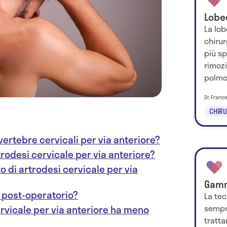
Lobe
La lob
chirur
più sp
rimozi
polmon
Dr. Franc
CHIRU
 vertebre cervicali per via anteriore?
artrodesi cervicale per via anteriore?
to di artrodesi cervicale per via
Gamm
o post-operatorio?
La te
sempr
ervicale per via anteriore ha meno
tratt