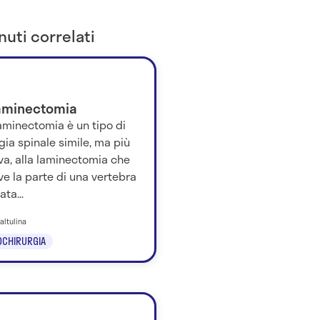
uti correlati
aminectomia
aminectomia è un tipo di
gia spinale simile, ma più
va, alla laminectomia che
e la parte di una vertebra
ta...
Valtulina
OCHIRURGIA