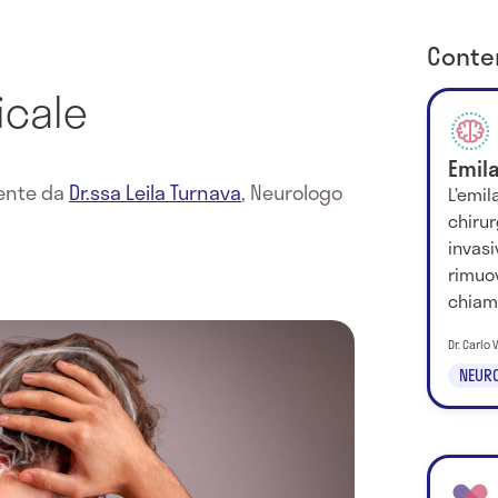
Conten
icale
Emil
mente da
Dr.ssa Leila Turnava
,
Neurologo
L’emil
chirur
invasi
rimuov
chiama
Dr. Carlo 
NEUR