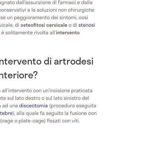
agnato dall’assunzione di farmaci e dalla
conservativi e le soluzioni non chirurgiche
casse un peggioramento dei sintomi, così
vicale, di
osteofitosi
cervicale
o di
stenosi
è solitamente rivolta all’
intervento
intervento di artrodesi
anteriore?
e all’intervento con un'incisione praticata
 sul lato destro o sul lato sinistro del
à ad una
discectomia
(procedura eseguita
rtebre
), alla quale fa seguito la fusione con
(cage o plate-cage) fissati con viti.