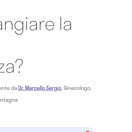
ngiare la
za?
mente da
Dr. Marcello Sergio
,
Ginecologo,
Montagna