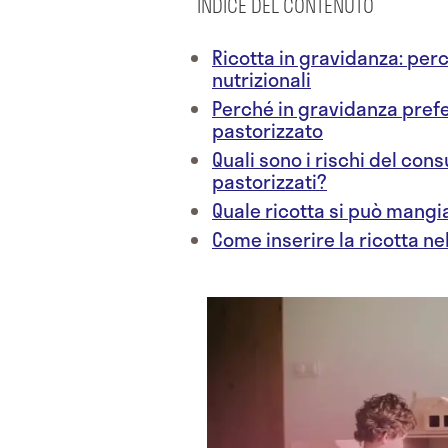
INDICE DEL CONTENUTO
Ricotta in gravidanza: per
nutrizionali
Perché in gravidanza prefer
pastorizzato
Quali sono i rischi del cons
pastorizzati?
Quale ricotta si può mangi
Come inserire la ricotta ne