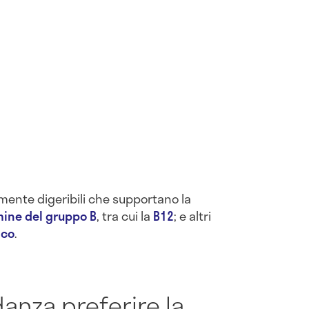
lmente digeribili che supportano la
mine del gruppo B
, tra cui la
B12
; e altri
nco
.
danza preferire la