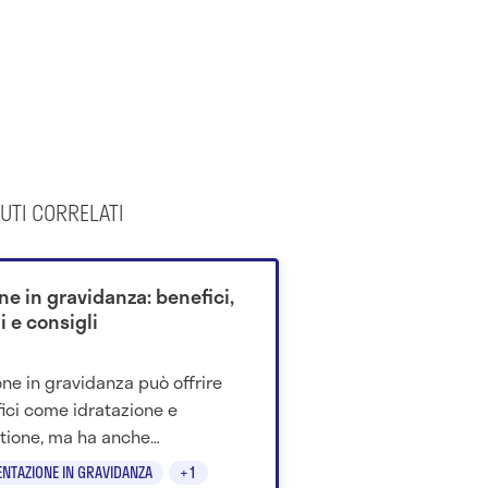
UTI CORRELATI
ne in gravidanza: benefici,
i e consigli
mone in gravidanza può offrire
ici come idratazione e
tione, ma ha anche
oindicazioni. Scopri quando
ENTAZIONE IN GRAVIDANZA
+1