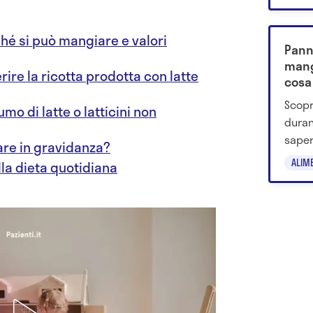
assum
ché si può mangiare e valori
Pann
mang
ire la ricotta prodotta con latte
cosa
Scopr
umo di latte o latticini non
duran
saper
are in gravidanza?
consu
ALIM
lla dieta quotidiana