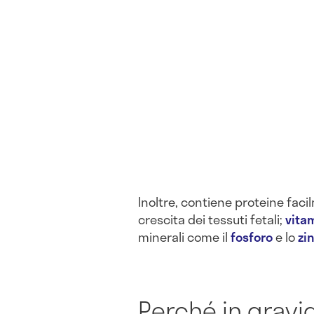
Inoltre, contiene proteine faci
crescita dei tessuti fetali;
vita
minerali come il
fosforo
e lo
zi
Perché in gravi