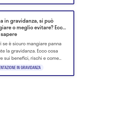
erlo e quando evitarlo.
a in gravidanza, si può
iare o meglio evitare? Ecco
 sapere
i se è sicuro mangiare panna
te la gravidanza. Ecco cosa
e sui benefici, rischi e come
marla in modo consapevole.
ENTAZIONE IN GRAVIDANZA