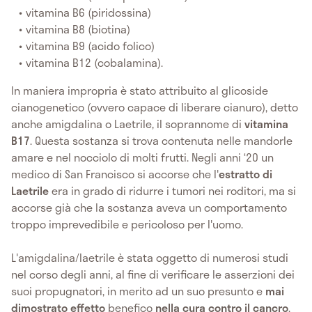
vitamina B6 (piridossina)
vitamina B8 (biotina)
vitamina B9 (acido folico)
vitamina B12 (cobalamina).
In maniera impropria è stato attribuito al glicoside
cianogenetico (ovvero capace di liberare cianuro), detto
anche amigdalina o Laetrile, il soprannome di
vitamina
B17
. Questa sostanza si trova contenuta nelle mandorle
amare e nel nocciolo di molti frutti. Negli anni ‘20 un
medico di San Francisco si accorse che l'
estratto di
Laetrile
era in grado di ridurre i tumori nei roditori, ma si
accorse già che la sostanza aveva un comportamento
troppo imprevedibile e pericoloso per l'uomo.
L'amigdalina/laetrile è stata oggetto di numerosi studi
nel corso degli anni, al fine di verificare le asserzioni dei
suoi propugnatori, in merito ad un suo presunto e
mai
dimostrato effetto
benefico
nella cura contro il cancro
.