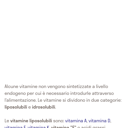
Alcune vitamine non vengono sintetizzate a livello
endogeno per cui è necessario introdurle attraverso
l’alimentazione. Le vitamine si dividono in due categorie:
liposolubili
e
idrosolubili
.
Le
vitamine liposolubili
sono:
vitamina A
,
vitamina D
,
vitamina E
,
vitamina K
,
vitamina "F"
o acidi grassi