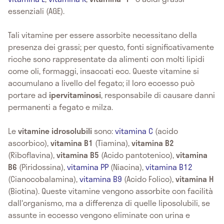
essenziali (AGE).
Tali vitamine per essere assorbite necessitano della
presenza dei grassi; per questo, fonti significativamente
ricche sono rappresentate da alimenti con molti lipidi
come oli, formaggi, insaccati ecc. Queste vitamine si
accumulano a livello del fegato; il loro eccesso può
portare ad
ipervitaminosi
, responsabile di causare danni
permanenti a fegato e milza.
Le
vitamine idrosolubili
sono:
vitamina C
(acido
ascorbico),
vitamina B1
(Tiamina),
vitamina B2
(Riboflavina),
vitamina B5
(Acido pantotenico),
vitamina
B6
(Piridossina),
vitamina PP
(Niacina),
vitamina B12
(Cianocobalamina),
vitamina B9
(Acido Folico),
vitamina H
(Biotina). Queste vitamine vengono assorbite con facilità
dall'organismo, ma a differenza di quelle liposolubili, se
assunte in eccesso vengono eliminate con urina e