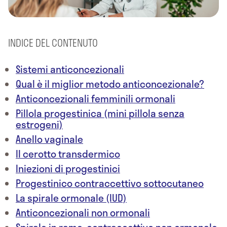
INDICE DEL CONTENUTO
Sistemi anticoncezionali
Qual è il miglior metodo anticoncezionale?
Anticoncezionali femminili ormonali
Pillola progestinica (mini pillola senza
estrogeni)
Anello vaginale
Il cerotto transdermico
Iniezioni di progestinici
Progestinico contraccettivo sottocutaneo
La spirale ormonale (IUD)
Anticoncezionali non ormonali