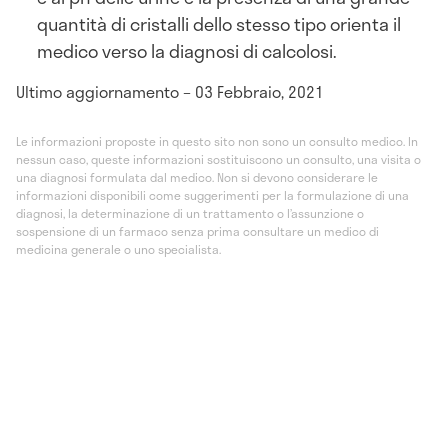
quantità di cristalli dello stesso tipo orienta il
medico verso la diagnosi di calcolosi.
Ultimo aggiornamento – 03 Febbraio, 2021
Le informazioni proposte in questo sito non sono un consulto medico. In
nessun caso, queste informazioni sostituiscono un consulto, una visita o
una diagnosi formulata dal medico. Non si devono considerare le
informazioni disponibili come suggerimenti per la formulazione di una
diagnosi, la determinazione di un trattamento o l’assunzione o
sospensione di un farmaco senza prima consultare un medico di
medicina generale o uno specialista.