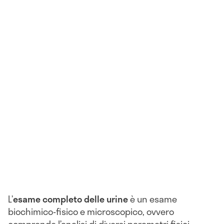
L’
esame completo delle urine
è un esame
biochimico-fisico e microscopico, ovvero
comprende l’analisi di diversi parametri fisici,