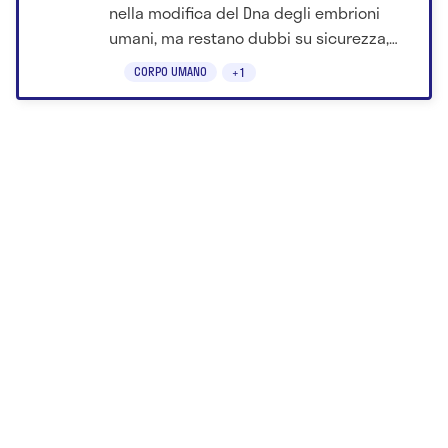
nella modifica del Dna degli embrioni
umani, ma restano dubbi su sicurezza,
mosaicismo e implicazioni etiche.
CORPO UMANO
+1