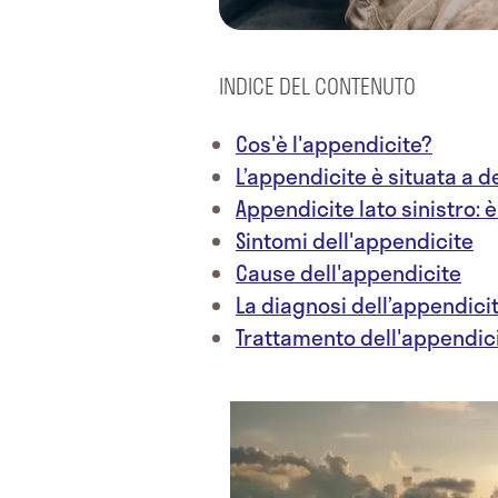
INDICE DEL CONTENUTO
Cos'è l'appendicite?
L’appendicite è situata a d
Appendicite lato sinistro: 
Sintomi dell'appendicite
Cause dell'appendicite
La diagnosi dell’appendici
Trattamento dell'appendic