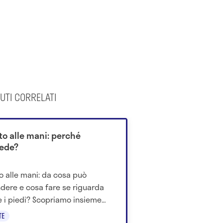
UTI CORRELATI
to alle mani: perché
ede?
to alle mani: da cosa può
dere e cosa fare se riguarda
 i piedi? Scopriamo insieme
 quello che c'è da sapere su
TE