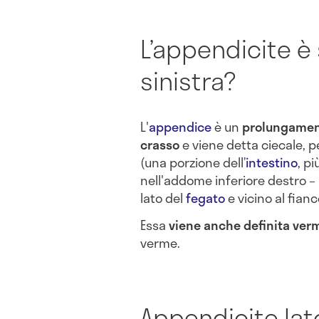
L’appendicite è 
sinistra?
L'
appendice
è un
prolungament
crasso
e viene detta ciecale, 
(una porzione dell’
intestino
, p
nell'addome inferiore destro – 
lato del
fegato
e vicino al fianc
Essa
viene anche definita ver
verme.
Appendicite lato