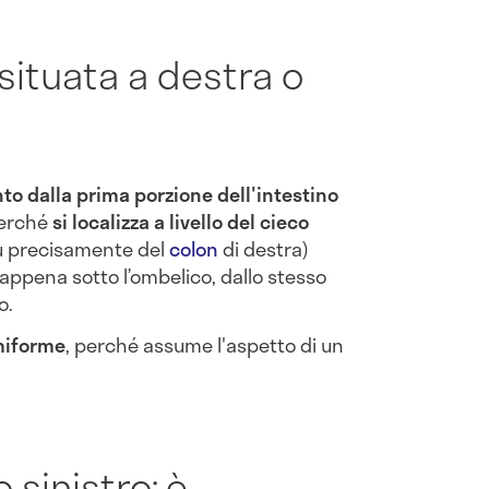
situata a destra o
o dalla prima porzione dell'intestino
perché
si localizza a livello del cieco
iù precisamente del
colon
di destra)
appena sotto l’ombelico, dallo stesso
o.
miforme
, perché assume l'aspetto di un
 sinistro: è