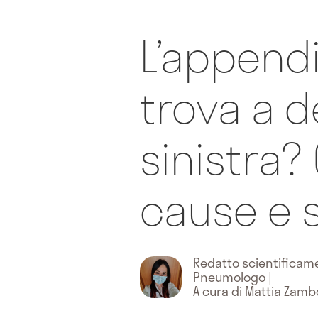
L’appendi
trova a d
sinistra? 
cause e 
Redatto scientifica
Pneumologo
|
A cura di Mattia Zamb