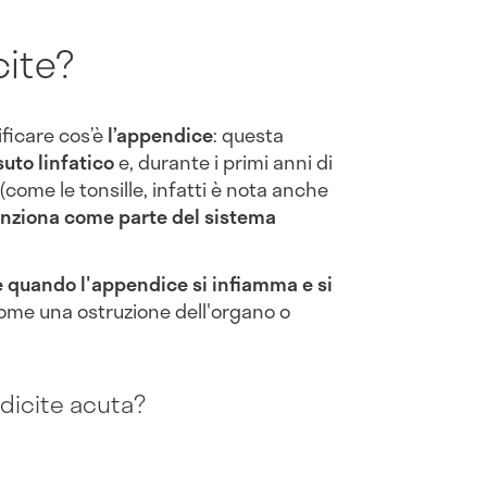
cite?
ficare cos’è
l’appendice
: questa
suto linfatico
e, durante i primi anni di
(come le tonsille, infatti è nota anche
unziona come parte del sistema
 quando l'appendice si infiamma e si
 come una ostruzione dell'organo o
dicite acuta?