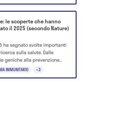
o argomento.
te: le scoperte che hanno
ato il 2025 (secondo Nature)
25 ha segnato svolte importanti
ricerca sulla salute. Dalle
ie geniche alla prevenzione
le, ecco le scoperte più
EMA IMMUNITARIO
+3
anti dell'anno secondo la rivista
e.