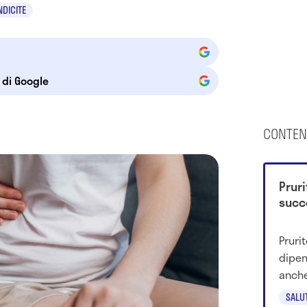
NDICITE
e di Google
CONTEN
Pruri
succ
Pruri
dipen
anche
tutto
SALU