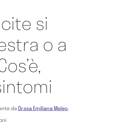
cite si
estra o a
Cos’è,
sintomi
mente da
Dr.ssa Emiliana Meleo
,
oni