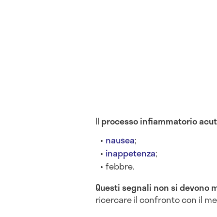
Il
processo infiammatorio acu
nausea
;
inappetenza
;
febbre.
Questi segnali non si devono 
ricercare il confronto con il med