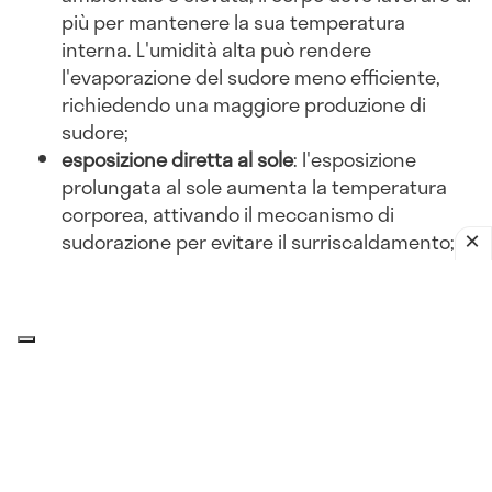
più per mantenere la sua temperatura
interna. L'umidità alta può rendere
l'evaporazione del sudore meno efficiente,
richiedendo una maggiore produzione di
sudore;
esposizione diretta al sole
: l'esposizione
prolungata al sole aumenta la temperatura
corporea, attivando il meccanismo di
sudorazione per evitare il surriscaldamento;
abbigliamento inadeguato
: indossare abiti
pesanti o non traspiranti può ostacolare la
dissipazione del calore, portando a una
maggiore sudorazione.
Attività fisica
esercizio intenso
: l'attività fisica aumenta la
produzione di calore corporeo. Per dissipare