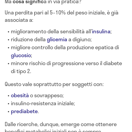
Ma
cosa signific
a in via pratica?
Una perdita pari al 5–10% del peso iniziale, è già
associata a:
miglioramento della sensibilità all’
insulina
;
riduzione della
glicemia
a digiuno;
migliore controllo della produzione epatica di
glucosio
;
minore rischio di progressione verso il diabete
di tipo 2.
Questo vale soprattutto per soggetti con:
obesità
o sovrappeso;
insulino-resistenza iniziale;
prediabete
.
Dalle ricerche, dunque, emerge come ottenere
benefici metabolici iniziali non è sempre