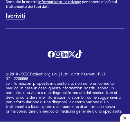
Consulta la nostra
informativa sulla privacy
per sapere di più sul
trattamento dei tuoi dati.
@ 2010 - 2026 Pazienti.org s.r.l.
|
Tutti i diritti riservati
|
P.IVA
07112280966
Le informazioni proposte in questo sito non sono un consulto
medico. In nessun caso, queste informazioni sostituiscono un
consulto, una visita o una diagnosi formulata dal medico. Non si
devono considerare le informazioni disponibili come suggerimenti
per la formulazione di una diagnosi, la determinazione di un
trattamento o l’assunzione o sospensione di un farmaco senza
prima consultare un medico di medicina generale o uno specialista.