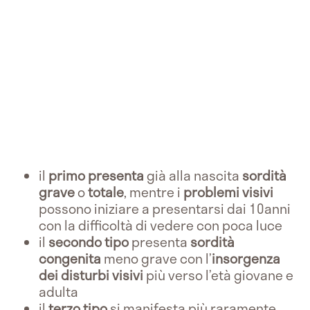
il
primo presenta
già alla nascita
sordità
grave
o
totale
, mentre i
problemi visivi
possono iniziare a presentarsi dai 10anni
con la difficoltà di vedere con poca luce
il
secondo tipo
presenta
sordità
congenita
meno grave con l’
insorgenza
dei disturbi visivi
più verso l’età giovane e
adulta
il
terzo tipo
si manifesta più raramente,