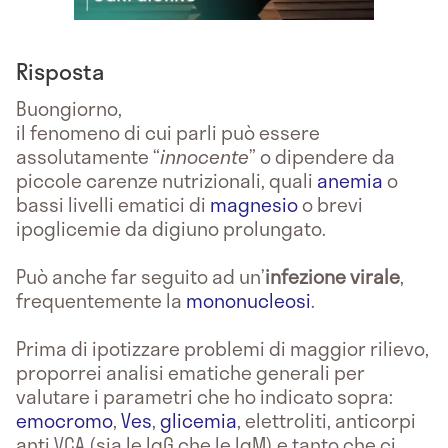
Risposta
Buongiorno,
il fenomeno di cui parli può essere
assolutamente “
innocente
” o dipendere da
piccole carenze nutrizionali, quali
anemia
o
bassi livelli ematici di
magnesio
o brevi
ipoglicemie da digiuno prolungato.
Può anche far seguito ad un’
infezione virale
,
frequentemente la
mononucleosi
.
Prima di ipotizzare problemi di maggior rilievo,
proporrei analisi ematiche generali per
valutare i parametri che ho indicato sopra:
emocromo
,
Ves
,
glicemia
, elettroliti, anticorpi
anti VCA (sia le IgG che le IgM) e tanto che ci