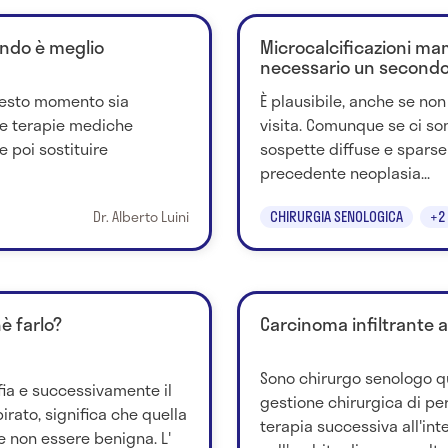
ndo è meglio
Microcalcificazioni ma
necessario un secondo
uesto momento sia
È plausibile, anche se no
lle terapie mediche
visita. Comunque se ci so
 poi sostituire
sospette diffuse e sparse
precedente neoplasia...
Dr. Alberto Luini
CHIRURGIA SENOLOGICA
+2
è farlo?
Carcinoma infiltrante a
Sono chirurgo senologo q
ia e successivamente il
gestione chirurgica di pe
rato, significa che quella
terapia successiva all'int
 non essere benigna. L'