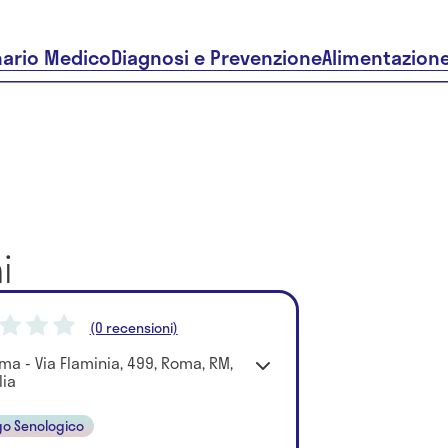
nario Medico
Diagnosi e Prevenzione
Alimentazion
i
(0 recensioni)
ma - Via Flaminia, 499, Roma, RM,
lia
go Senologico