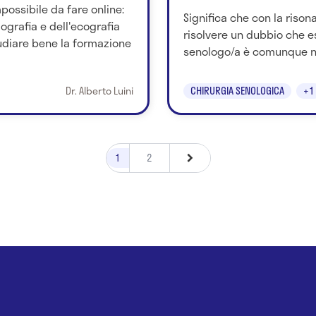
mpossibile da fare online:
Significa che con la riso
grafia e dell'ecografia
risolvere un dubbio che es
diare bene la formazione
senologo/a è comunque nec
Dr. Alberto Luini
CHIRURGIA SENOLOGICA
+1
1
2