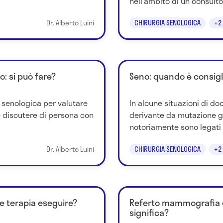
nell'ambito di un consulto.
Dr. Alberto Luini
CHIRURGIA SENOLOGICA
+2
: si può fare?
Seno: quando è consigl
a senologica per valutare
In alcune situazioni di do
 e discutere di persona con
derivante da mutazione ge
notoriamente sono legati a
Dr. Alberto Luini
CHIRURGIA SENOLOGICA
+2
e terapia eseguire?
Referto mammografia e
significa?