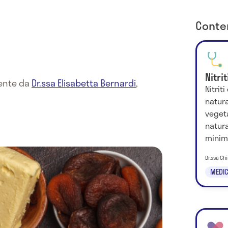
Conten
Nitrit
mente da
Dr.ssa Elisabetta Bernardi
,
Nitrit
natur
vegeta
natura
minimo
Dr.ssa Chi
MEDIC