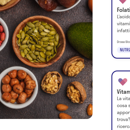
Folat
L’acid
vitam
infatt
Dr.ssa Glo
NUTRI
Vita
La vit
cosa s
apport
trova
ricerc