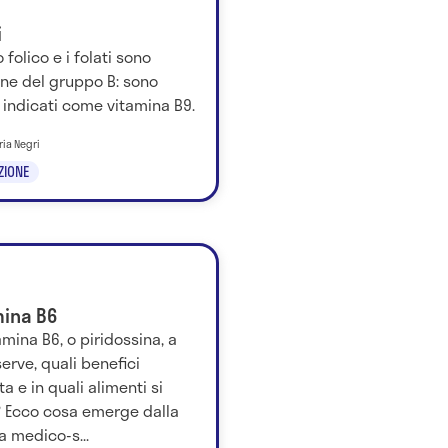
i
o folico e i folati sono
ine del gruppo B: sono
i indicati come vitamina B9.
ria Negri
ZIONE
mina B6
amina B6, o piridossina, a
erve, quali benefici
a e in quali alimenti si
? Ecco cosa emerge dalla
a medico-s...