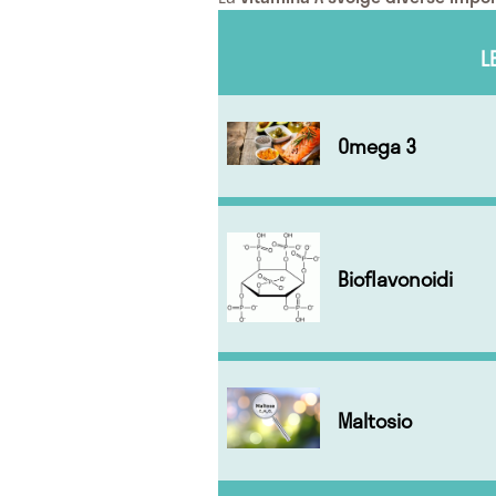
L
Omega 3
Bioflavonoidi
Maltosio