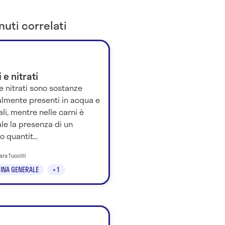
uti correlati
i e nitrati
i e nitrati sono sostanze
almente presenti in acqua e
li, mentre nelle carni è
le la presenza di un
 quantit...
ara Tuccilli
INA GENERALE
+1