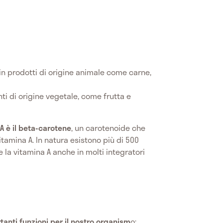
a in prodotti di origine animale come carne,
enti di origine vegetale, come frutta e
A è il beta-carotene
, un carotenoide che
tamina A. In natura esistono più di 500
e la vitamina A anche in molti integratori
tanti funzioni per il nostro organism
o: