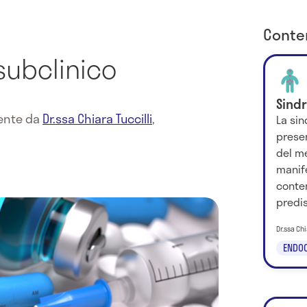
Conten
subclinico
Sind
mente da
Dr.ssa Chiara Tuccilli
,
La si
presen
del m
manif
conte
predis
Dr.ssa Chi
ENDOC