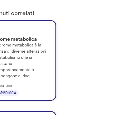
uti correlati
rome metabolica
ndrome metabolica è la
za di diverse alterazioni
etabolismo che si
estano
mporaneamente e
pongono al risc...
ara Tuccilli
RINOLOGIA