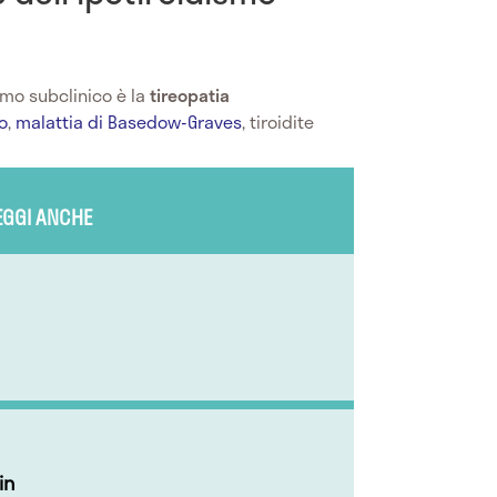
smo subclinico è la
tireopatia
o
,
malattia di Basedow-Graves
, tiroidite
EGGI ANCHE
in