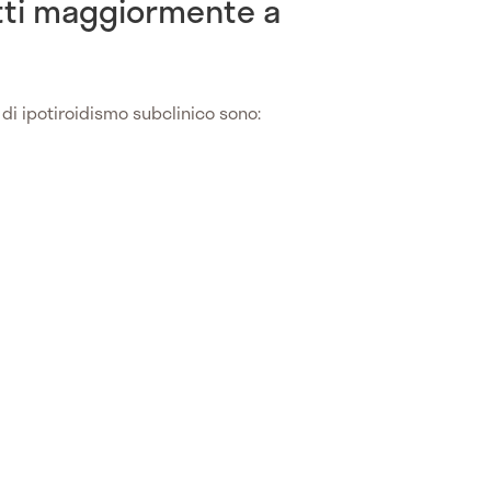
etti maggiormente a
o
di ipotiroidismo subclinico sono: