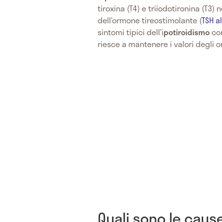
tiroxina (T4) e triiodotironina (T3)
dell’ormone tireostimolante (
TSH a
sintomi tipici dell’i
potiroidismo
con
riesce a mantenere i valori degli or
Quali sono le cause