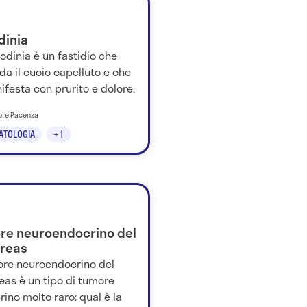
dinia
codinia è un fastidio che
da il cuoio capelluto e che
ifesta con prurito e dolore.
tore Pacenza
ATOLOGIA
+1
re neuroendocrino del
reas
more neuroendocrino del
eas è un tipo di tumore
ino molto raro: qual è la