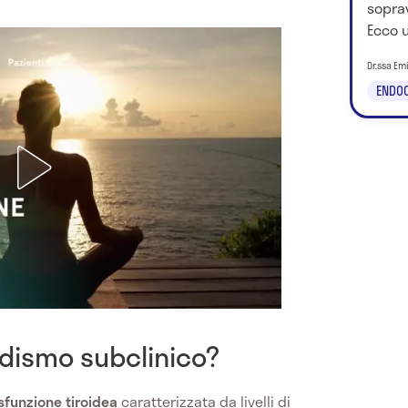
sopra
Ecco u
Dr.ssa Em
ENDOC
oidismo subclinico?
sfunzione tiroidea
caratterizzata da livelli di