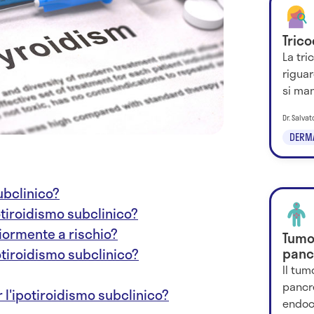
Trico
La tri
riguar
si man
Dr. Salva
DERM
ubclinico?
otiroidismo subclinico?
iormente a rischio?
Tumo
panc
potiroidismo subclinico?
Il tu
pancr
r l'ipotiroidismo subclinico?
endocr