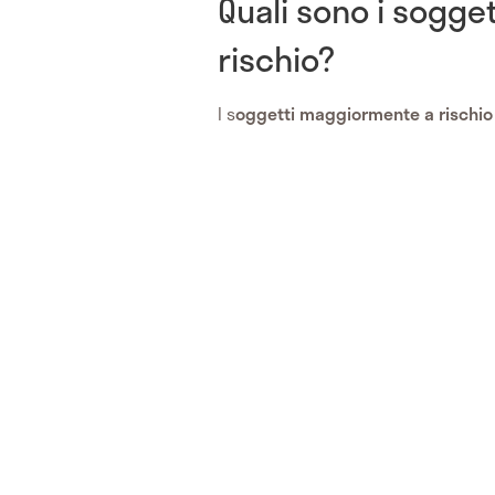
Quali sono i sogg
rischio?
I s
oggetti maggiormente a rischi