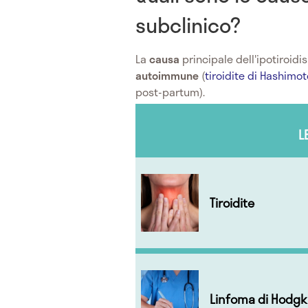
subclinico?
La
causa
principale dell'ipotiroidi
autoimmune
(
tiroidite di Hashimot
post-partum).
L
Tiroidite
Linfoma di Hodgk