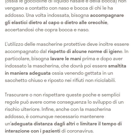
(ossia le goccioline di liquido nasale e della bocca) non
vengano a contatto con naso e bocca di chi le ha
addosso. Una volta indossata, bisogna
accompagnare
gli elastici dietro al capo o dietro alle orecchie
,
accertandosi che copra bocca e naso.
L’utilizzo delle mascherine protettive deve inoltre essere
accompagnato dal
rispetto di alcune norme di igien
e. In
particolare, bisogna
lavare le mani
prima e dopo aver
indossato la mascherina, che dovrà poi essere
smaltita
in maniera adeguata
ossia venendo gettata in un
sacchetto chiuso e riposto nei rifiuti non riciclabili.
Trascurare o non rispettare queste poche e semplici
regole può avere come conseguenza lo sviluppo di un
rischio ulteriore. Infine, anche con la mascherina
addosso, è comunque necessario mantenere
un’
adeguata distanza dagli altri
e
limitare il tempo di
interazione con i pazienti
di coronavirus.