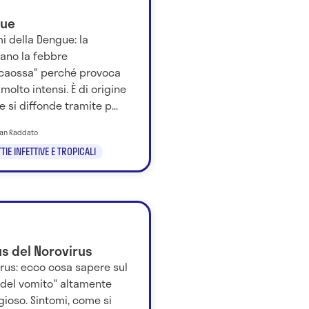
ue
i della Dengue: la
ano la febbre
caossa" perché provoca
 molto intensi. È di origine
 e si diffonde tramite p...
tian Raddato
IE INFETTIVE E TROPICALI
rus del Norovirus
rus: ecco cosa sapere sul
 del vomito" altamente
ioso. Sintomi, come si