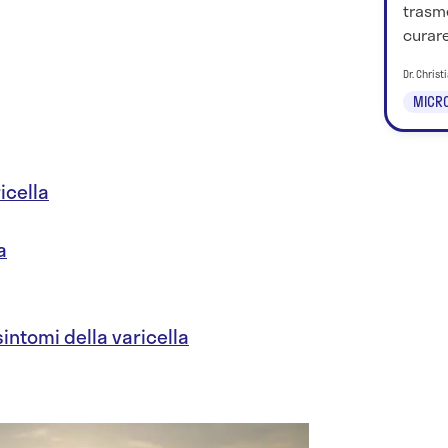
trasm
curar
Dr. Chris
MICRO
icella
a
sintomi della varicella