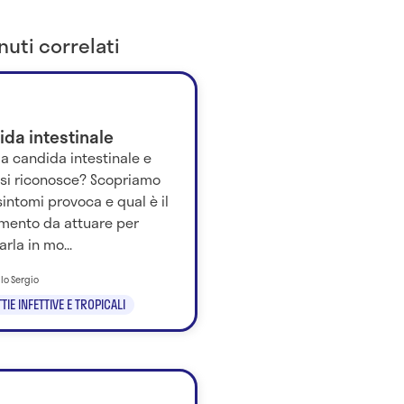
uti correlati
da intestinale
la candida intestinale e
si riconosce? Scopriamo
sintomi provoca e qual è il
amento da attuare per
arla in mo...
llo Sergio
IE INFETTIVE E TROPICALI