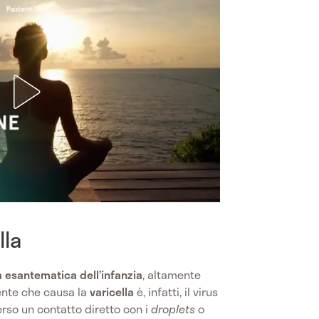
lla
a esantematica dell’infanzia
, altamente
gente che causa la
varicella
è, infatti, il virus
erso un contatto diretto con i
droplets
o