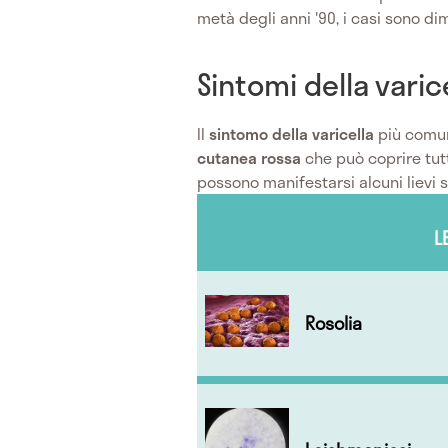
metà degli anni '90, i casi sono dim
Sintomi della varic
Il
sintomo della varicella
più comun
cutanea rossa
che può coprire tutt
possono manifestarsi alcuni lievi si
L
Rosolia