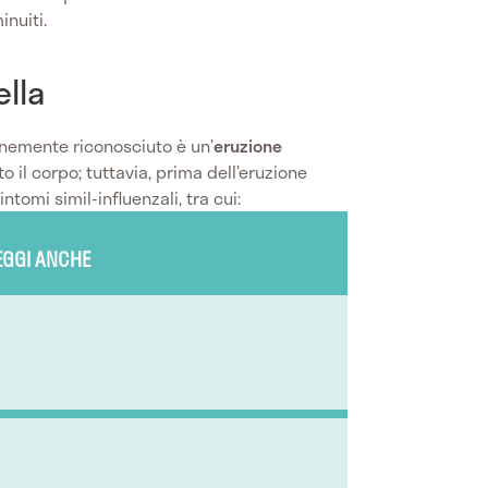
inuiti.
ella
emente riconosciuto è un’
eruzione
o il corpo; tuttavia, prima dell’eruzione
ntomi simil-influenzali, tra cui:
EGGI ANCHE