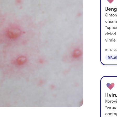
Deng
Sintom
chiam
"spac
dolori
virale
Dr. Chris
MALATT
Il vi
Norovi
"virus
contag