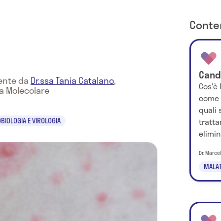
Conten
Candi
mente da
Dr.ssa Tania Catalano
,
Cos'è 
na Molecolare
come 
quali 
tratt
BIOLOGIA E VIROLOGIA
elimin
Dr. Marce
MALATT