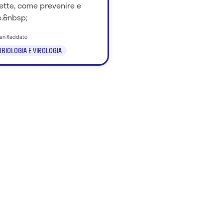
ette, come prevenire e
e.&nbsp;
tian Raddato
BIOLOGIA E VIROLOGIA